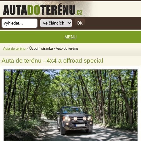
MENU
Auta do terénu
> Úvodní stránka - Auto do terénu
Auta do terénu - 4x4 a offroad special