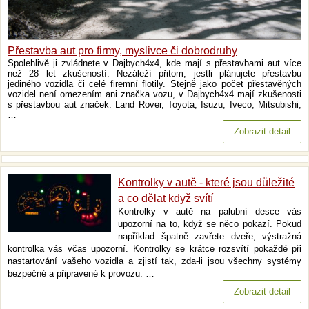
Přestavba aut pro firmy, myslivce či dobrodruhy
Spolehlivě ji zvládnete v Dajbych4x4, kde mají s přestavbami aut více
než 28 let zkušeností. Nezáleží přitom, jestli plánujete přestavbu
jediného vozidla či celé firemní flotily. Stejně jako počet přestavěných
vozidel není omezením ani značka vozu, v Dajbych4x4 mají zkušenosti
s přestavbou aut značek: Land Rover, Toyota, Isuzu, Iveco, Mitsubishi,
…
Zobrazit detail
Kontrolky v autě - které jsou důležité
a co dělat když svítí
Kontrolky v autě na palubní desce vás
upozorní na to, když se něco pokazí. Pokud
například špatně zavřete dveře, výstražná
kontrolka vás včas upozorní. Kontrolky se krátce rozsvítí pokaždé při
nastartování vašeho vozidla a zjistí tak, zda-li jsou všechny systémy
bezpečné a připravené k provozu. …
Zobrazit detail