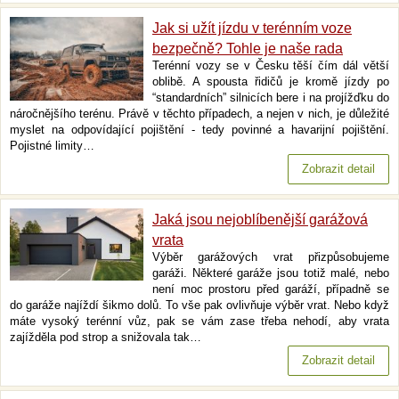
Jak si užít jízdu v terénním voze
bezpečně? Tohle je naše rada
Terénní vozy se v Česku těší čím dál větší
oblibě. A spousta řidičů je kromě jízdy po
“standardních” silnicích bere i na projížďku do
náročnějšího terénu. Právě v těchto případech, a nejen v nich, je důležité
myslet na odpovídající pojištění - tedy povinné a havarijní pojištění.
Pojistné limity…
Zobrazit detail
Jaká jsou nejoblíbenější garážová
vrata
Výběr garážových vrat přizpůsobujeme
garáži. Některé garáže jsou totiž malé, nebo
není moc prostoru před garáží, případně se
do garáže najíždí šikmo dolů. To vše pak ovlivňuje výběr vrat. Nebo když
máte vysoký terénní vůz, pak se vám zase třeba nehodí, aby vrata
zajížděla pod strop a snižovala tak…
Zobrazit detail