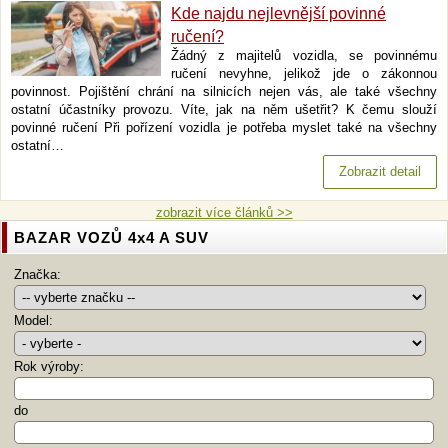
Kde najdu nejlevnější povinné
ručení?
Žádný z majitelů vozidla, se povinnému
ručení nevyhne, jelikož jde o zákonnou
povinnost. Pojištění chrání na silnicích nejen vás, ale také všechny
ostatní účastníky provozu. Víte, jak na něm ušetřit? K čemu slouží
povinné ručení Při pořízení vozidla je potřeba myslet také na všechny
ostatní…
Zobrazit detail
zobrazit více článků >>
BAZAR VOZŮ 4x4 A SUV
Značka:
Model:
Rok výroby:
do