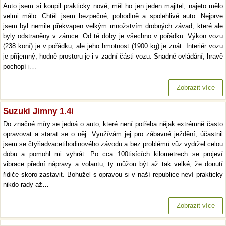
Auto jsem si koupil prakticky nové, měl ho jen jeden majitel, najeto mělo
velmi málo. Chtěl jsem bezpečné, pohodlně a spolehlivé auto. Nejprve
jsem byl nemile překvapen velkým množstvím drobných závad, které ale
byly odstraněny v záruce. Od té doby je všechno v pořádku. Výkon vozu
(238 koní) je v pořádku, ale jeho hmotnost (1900 kg) je znát. Interiér vozu
je příjemný, hodně prostoru je i v zadní části vozu. Snadné ovládání, hravě
pochopí i…
Zobrazit více
Suzuki Jimny 1.4i
Do značné míry se jedná o auto, které není potřeba nějak extrémně často
opravovat a starat se o něj. Využívám jej pro zábavné ježdění, účastnil
jsem se čtyřiadvacetihodinového závodu a bez problémů vůz vydržel celou
dobu a pomohl mi vyhrát. Po cca 100tisících kilometrech se projeví
vibrace přední nápravy a volantu, ty můžou být až tak velké, že donutí
řidiče skoro zastavit. Bohužel s opravou si v naší republice neví prakticky
nikdo rady až…
Zobrazit více