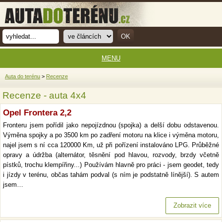
MENU
Auta do terénu
>
Recenze
Recenze - auta 4x4
Opel Frontera 2,2
Fronteru jsem pořídil jako nepojízdnou (spojka) a delší dobu odstavenou.
Výměna spojky a po 3500 km po zadření motoru na klice i výměna motoru,
najel jsem s ní cca 120000 Km, už při pořízení instalováno LPG. Průběžné
opravy a údržba (alternátor, těsnění pod hlavou, rozvody, brzdy včetně
pístků, trochu klempířiny...) Používám hlavně pro práci - jsem geodet, tedy
i jízdy v terénu, občas tahám podval (s ním je podstatně línější). S autem
jsem…
Zobrazit více