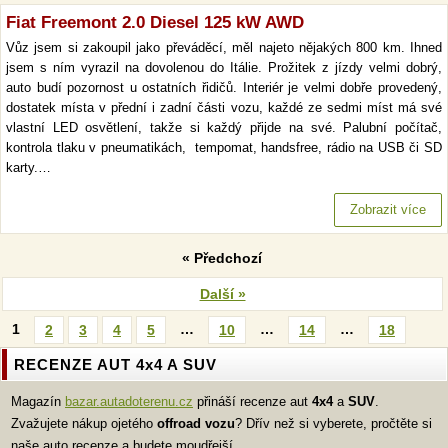
Fiat Freemont 2.0 Diesel 125 kW AWD
Vůz jsem si zakoupil jako převáděcí, měl najeto nějakých 800 km. Ihned
jsem s ním vyrazil na dovolenou do Itálie. Prožitek z jízdy velmi dobrý,
auto budí pozornost u ostatních řidičů. Interiér je velmi dobře provedený,
dostatek místa v přední i zadní části vozu, každé ze sedmi míst má své
vlastní LED osvětlení, takže si každý přijde na své. Palubní počítač,
kontrola tlaku v pneumatikách, tempomat, handsfree, rádio na USB či SD
karty.…
Zobrazit více
« Předchozí
Další »
1
…
…
…
2
3
4
5
10
14
18
RECENZE AUT 4x4 A SUV
Magazín
bazar.autadoterenu.cz
přináší recenze aut
4x4
a
SUV
.
Zvažujete nákup ojetého
offroad vozu
? Dřív než si vyberete, pročtěte si
naše auto recenze a budete moudřejší.