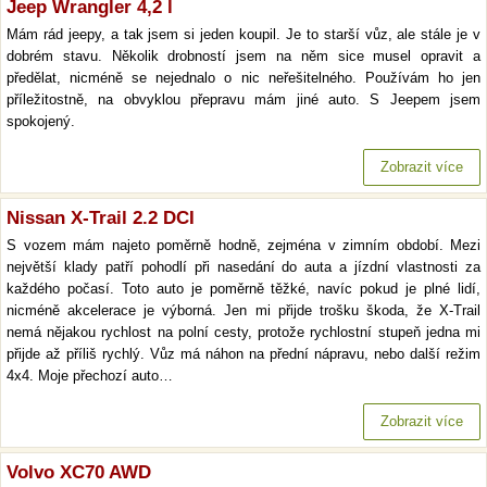
Jeep Wrangler 4,2 l
Mám rád jeepy, a tak jsem si jeden koupil. Je to starší vůz, ale stále je v
dobrém stavu. Několik drobností jsem na něm sice musel opravit a
předělat, nicméně se nejednalo o nic neřešitelného. Používám ho jen
příležitostně, na obvyklou přepravu mám jiné auto. S Jeepem jsem
spokojený.
Zobrazit více
Nissan X-Trail 2.2 DCI
S vozem mám najeto poměrně hodně, zejména v zimním období. Mezi
největší klady patří pohodlí při nasedání do auta a jízdní vlastnosti za
každého počasí. Toto auto je poměrně těžké, navíc pokud je plné lidí,
nicméně akcelerace je výborná. Jen mi přijde trošku škoda, že X-Trail
nemá nějakou rychlost na polní cesty, protože rychlostní stupeň jedna mi
přijde až příliš rychlý. Vůz má náhon na přední nápravu, nebo další režim
4x4. Moje přechozí auto…
Zobrazit více
Volvo XC70 AWD