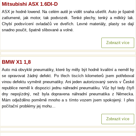
Mitsubishi ASX 1.6DI-D
ASX je hodně lowend. Na celém autě je vidět snaha ušetřit. Auto je špatně
zatlumené, jak motor, tak podvozek. Tenké plechy, tenký a měkký lak.
Chybí podsvícení ovladačů ve dveřích. Levné materiály, plasty se dají
snadno poučit, špatně slibované a volné.
Zobrazit více
BMW X1 1,8
Auto má obvyklé pneumatiky, které by měly být hodně kvalitní a neměl by
se opravovat žádný defekt. Po třech tiscích kilometerů jsem potřeboval
vinou defektu vyměnit pneumatiky. Ani jeden autorizovaný servis v České
republice neměl k dispozici jednu náhradní pneumatiku. Vůz byl tedy čtyři
dny nepojízdný, než byla dopravena náhradní pneumatika z Německa.
Mám odježděno poměrně mnoho a s tímto vozem jsem spokojený. I přes
počítační problémy jej mohu…
Zobrazit více