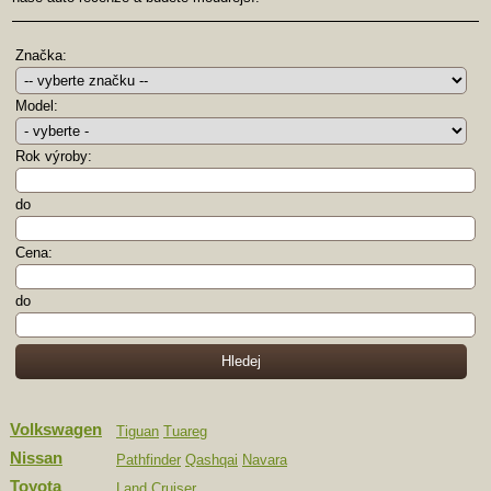
Značka:
Model:
Rok výroby:
do
Cena:
do
Volkswagen
Tiguan
Tuareg
Nissan
Pathfinder
Qashqai
Navara
Toyota
Land Cruiser