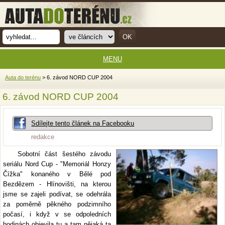
MENU
Auta do terénu
> 6. závod NORD CUP 2004
6. závod NORD CUP 2004
Sdílejte tento článek na Facebooku
redakce
Sobotní část šestého závodu
seriálu Nord Cup - "Memoriál Honzy
Čížka" konaného v Bělé pod
Bezdězem - Hlínovišti, na kterou
jsme se zajeli podívat, se odehrála
za poměrně pěkného podzimního
počasí, i když v se odpoledních
hodinách objevila tu a tam nějaká ta