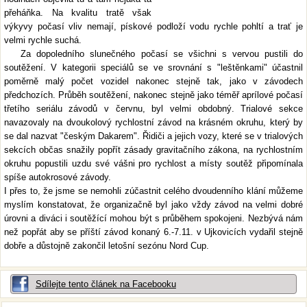
přeháňka. Na kvalitu tratě však
výkyvy počasí vliv nemají, pískové podloží vodu rychle pohltí a trať je
velmi rychle suchá.
Za dopoledního slunečného počasí se všichni s vervou pustili do
soutěžení. V kategorii speciálů se ve srovnání s "leštěnkami" účastnil
poměrně malý počet vozidel nakonec stejně tak, jako v závodech
předchozích. Průběh soutěžení, nakonec stejně jako téměř aprílové počasí
třetího seriálu závodů v červnu, byl velmi obdobný. Trialové sekce
navazovaly na dvoukolový rychlostní závod na krásném okruhu, který by
se dal nazvat "českým Dakarem". Řidiči a jejich vozy, které se v trialových
sekcích občas snažily popřít zásady gravitačního zákona, na rychlostním
okruhu popustili uzdu své vášni pro rychlost a místy soutěž připomínala
spíše autokrosové závody.
I přes to, že jsme se nemohli zúčastnit celého dvoudenního klání můžeme
myslím konstatovat, že organizačně byl jako vždy závod na velmi dobré
úrovni a diváci i soutěžící mohou být s průběhem spokojeni. Nezbývá nám
než popřát aby se příští závod konaný 6.-7.11. v Ujkovicích vydařil stejně
dobře a důstojně zakončil letošní sezónu Nord Cup.
Sdílejte tento článek na Facebooku