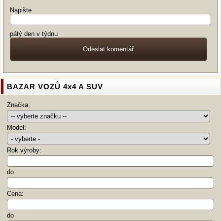
Napište
pátý den v týdnu
BAZAR VOZŮ 4x4 A SUV
Značka:
Model:
Rok výroby:
do
Cena:
do