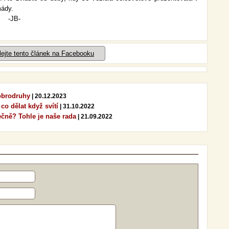
mády.
-
lejte tento článek na Facebooku
dobrodruhy
| 20.12.2023
 co dělat když svítí
| 31.10.2022
ečně? Tohle je naše rada
| 21.09.2022