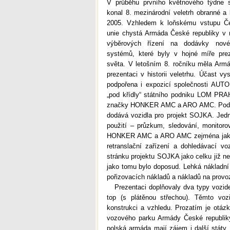
V průběhu prvního květnového týdne 
konal 8. mezinárodní veletrh obranné a
2005. Vzhledem k loňskému vstupu Če
unie chystá Armáda České republiky v 
výběrových řízení na dodávky nové
systémů, které byly v hojné míře pre
světa. V letošním 8. ročníku měla Armá
prezentaci v historii veletrhu. Účast vy
podpořena i expozicí společnosti AU
„pod křídly“ státního podniku LOM PRA
značky HONKER AMC a ARO AMC. Podstat
dodává vozidla pro projekt SOJKA. Jedn
použití – průzkum, sledování, monitoro
HONKER AMC a ARO AMC zejména jako hl
retranslační zařízení a dohledávací v
stránku projektu SOJKA jako celku již ne
jako tomu bylo doposud. Lehká nákla
pořizovacích nákladů a nákladů na provoz
Prezentaci doplňovaly dva typy vozide
top (s plátěnou střechou). Těmto vo
konstrukci a vzhledu. Prozatím je otáz
vozového parku Armády České republiky
polská armáda mají zájem i další státy.