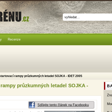
ky
Recenze
startovací rampy průzkumných letadel SOJKA - IDET 2005
í rampy průzkumných letadel SOJKA -
BA
Zn
Mod
Sdílejte tento článek na Facebooku