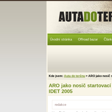
Úvodní stránka
Offroad bazar
Člán
Kde jsem:
Auta do terénu
> ARO jako nosič 
ARO jako nosič startovac
IDET 2005
redakce