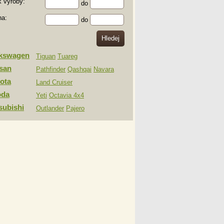
 výroby:
do
na:
do
lkswagen
Tiguan
Tuareg
san
Pathfinder
Qashqai
Navara
ota
Land Cruiser
oda
Yeti
Octavia 4x4
subishi
Outlander
Pajero