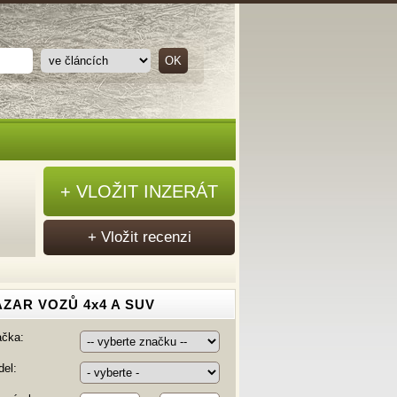
+ VLOŽIT INZERÁT
+ Vložit recenzi
ZAR VOZŮ 4x4 A SUV
ačka:
el: