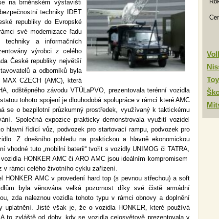
Rok
se na brněnském výstavišti
 bezpečnostní techniky IDET
Ce
ské republiky do Evropské
rámci své modernizace řadu
 techniky a informačních
zentovány výrobci z celého
Vo
da České republiky největší
Nis
stavovatelů a odborníků byla
Toy
TO MAX CZECH (AMC), která
HA, odštěpného závodu VTÚLaPVO, prezentovala terénní vozidla
Šk
ou tohoto spojení je dlouhodobá spolupráce v rámci které AMC
Mit
á se o bezpilotní průzkumný prostředek, využívaný k taktickému
vání. Společná expozice prakticky demonstrovala využití vozidel
avní řídící vůz, podvozek pro startovací rampu, podvozek pro
ozidlo. Z dnešního pohledu na praktickou a hlavně ekonomickou
ní vhodné tuto „mobilní baterii“ tvořit s vozidly UNIMOG či TATRA,
dní vozidla HONKER AMC či ARO AMC jsou ideálním kompromisem
 v rámci celého životního cyklu zařízení.
l HONKER AMC v provedení hard top (s pevnou střechou) a soft
zidlům byla věnována velká pozornost díky své čistě armádní
kou, zda naleznou vozidla tohoto typu v rámci obnovy a doplnění
 uplatnění. Jisté však je, že o vozidla HONKER, které používá
 A to zvláště od doby, kdy se vozidla celosvětově prezentovala v