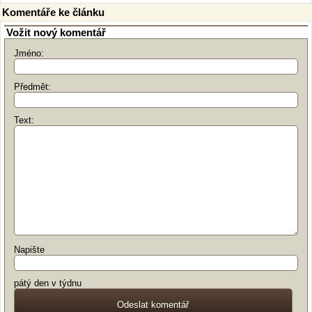
Komentáře ke článku
Vožit nový komentář
Jméno:
Předmět:
Text:
Napište
pátý den v týdnu