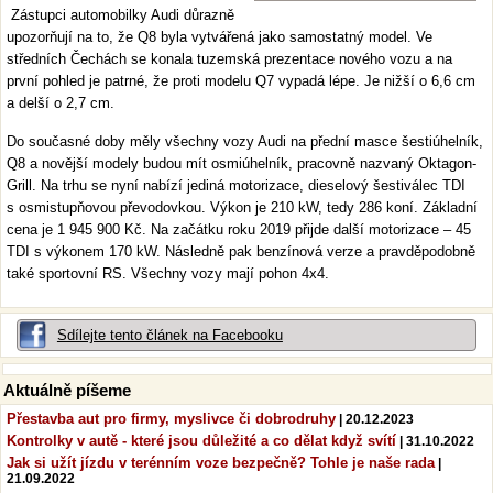
Zástupci automobilky Audi důrazně
upozorňují na to, že Q8 byla vytvářená jako samostatný model. Ve
středních Čechách se konala tuzemská prezentace nového vozu a na
první pohled je patrné, že proti modelu Q7 vypadá lépe. Je nižší o 6,6 cm
a delší o 2,7 cm.
Do současné doby měly všechny vozy Audi na přední masce šestiúhelník,
Q8 a novější modely budou mít osmiúhelník, pracovně nazvaný Oktagon-
Grill. Na trhu se nyní nabízí jediná motorizace, dieselový šestiválec TDI
s osmistupňovou převodovkou. Výkon je 210 kW, tedy 286 koní. Základní
cena je 1 945 900 Kč. Na začátku roku 2019 přijde další motorizace – 45
TDI s výkonem 170 kW. Následně pak benzínová verze a pravděpodobně
také sportovní RS. Všechny vozy mají pohon 4x4.
Sdílejte tento článek na Facebooku
Aktuálně píšeme
Přestavba aut pro firmy, myslivce či dobrodruhy
| 20.12.2023
Kontrolky v autě - které jsou důležité a co dělat když svítí
| 31.10.2022
Jak si užít jízdu v terénním voze bezpečně? Tohle je naše rada
|
21.09.2022