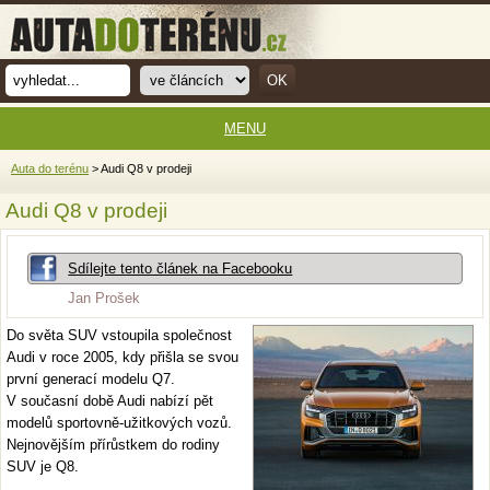
MENU
Auta do terénu
> Audi Q8 v prodeji
Audi Q8 v prodeji
Sdílejte tento článek na Facebooku
Jan Prošek
Do světa SUV vstoupila společnost
Audi v roce 2005, kdy přišla se svou
první generací modelu Q7.
V současní době Audi nabízí pět
modelů sportovně-užitkových vozů.
Nejnovějším přírůstkem do rodiny
SUV je Q8.