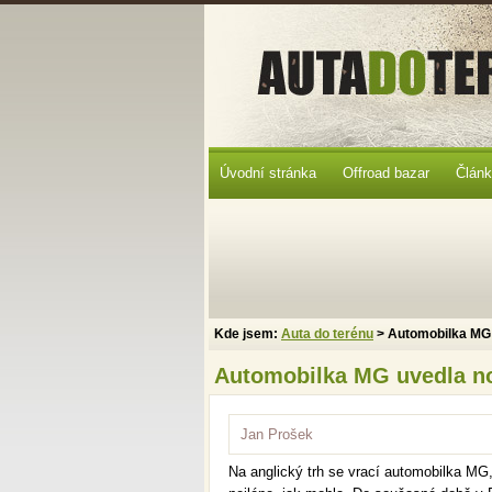
Úvodní stránka
Offroad bazar
Člán
Kde jsem:
Auta do terénu
> Automobilka MG 
Automobilka MG uvedla no
Jan Prošek
Na anglický trh se vrací automobilka MG,