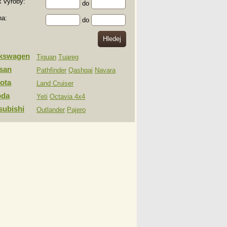
 výroby:
do
na:
do
lkswagen
Tiguan
Tuareg
san
Pathfinder
Qashqai
Navara
ota
Land Cruiser
oda
Yeti
Octavia 4x4
subishi
Outlander
Pajero