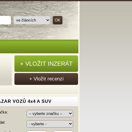
+ VLOŽIT INZERÁT
+ Vložit recenzi
ZAR VOZŮ 4x4 A SUV
ačka:
el: