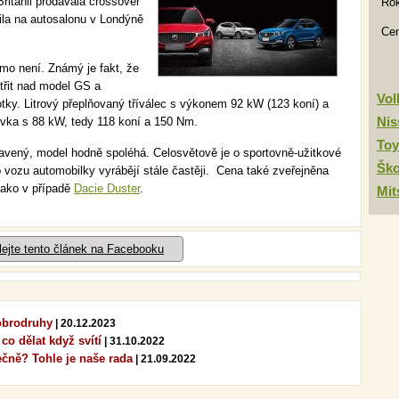
ritánii prodávala crossover
Rok
la na autosalonu v Londýně
Ce
mo není. Známý je fakt, že
třit nad model GS a
Vo
tky. Litrový přeplňovaný tříválec s výkonem 92 kW (123 koní) a
Nis
ovka s 88 kW, tedy 118 koní a 150 Nm.
Toy
avený, model hodně spoléhá. Celosvětově je o sportovně-užitkové
Šk
p vozu automobilky vyrábějí stále častěji. Cena také zveřejněna
jako v případě
Dacie Duster
.
Mit
lejte tento článek na Facebooku
dobrodruhy
| 20.12.2023
 co dělat když svítí
| 31.10.2022
ečně? Tohle je naše rada
| 21.09.2022