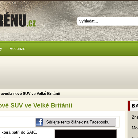
ky
Recenze
uvedla nové SUV ve Velké Británii
vé SUV ve Velké Británii
BA
Zn
Sdílejte tento článek na Facebooku
Mod
 která patří do SAIC,