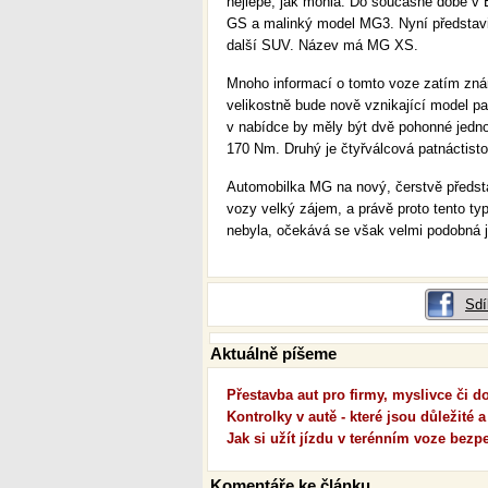
nejlépe, jak mohla. Do současné době v B
GS a malinký model MG3. Nyní představi
další SUV. Název má MG XS.
Mnoho informací o tomto voze zatím zná
velikostně bude nově vznikající model pa
v nabídce by měly být dvě pohonné jedno
170 Nm. Druhý je čtyřválcová patnáctist
Automobilka MG na nový, čerstvě předst
vozy velký zájem, a právě proto tento ty
nebyla, očekává se však velmi podobná 
Sdí
Aktuálně píšeme
Přestavba aut pro firmy, myslivce či 
Kontrolky v autě - které jsou důležité a
Jak si užít jízdu v terénním voze bezp
Komentáře ke článku