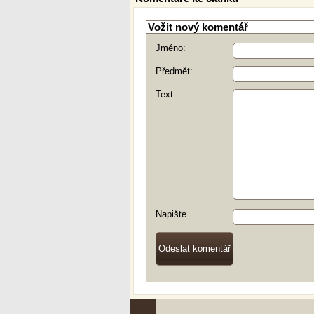
Vožit nový komentář
Jméno:
Předmět:
Text:
Napište