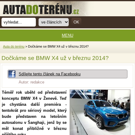
MENU
Auta do terénu
> Dočkáme se BMW X4 už v březnu 2014?
Dočkáme se BMW X4 už v březnu 2014?
Sdílejte tento článek na Facebooku
Autor: redakce
Téměř rok uběhl od představení
konceptu BMW X4 v Ženevě. Teď
je chystána další premiéra -
tentokrát pro sériový model, který
bude představen na letošním
autosalonu v Šanghaji, jenž by se
měl konat přibližně v březnu
příštího roku.