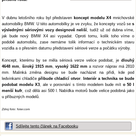
V dubnu letošního roku byl představen
koncept modelu X4
mnichovské
automobilky BMW. U této automobilky je ve zvyku, že koncepty vozů se
s
výslednými sériovými vozy designově neliší
, tudíž už od dubna víme,
jak bude nový BMW X4 asi vypadat. Oproti tomu, kolik toho víme o
podobě automobilu, zase nemáme tolik informací o technickém stavu
vozidla a o přesném datumu představení sériové verze a počátku výroby.
Koncept, kterému by se měla sériová verze velice podobat, je
dlouhý
4648 mm
,
široký 1915 mm
,
vysoký 1622 mm
a rozvor náprav má 2810
mm. Malinká změna designu se bude nacházet na přídi, kde pod
ledvinkami chladiče
přibude chladicí otvor
.
Interiér a technika se bude
podobat modelu X3
, ale v porovnání s tímto modelem bude mít
o 50 l
menší kufr
, což dělá asi 500 l. Nabídka motorů bude velice podobná jako
u příbuzných modelů.
Zdroj foto
: foter.com
Sdílejte tento článek na Facebooku