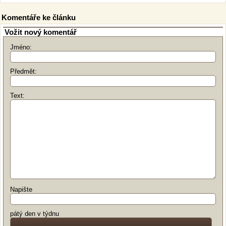
Komentáře ke článku
Vožit nový komentář
Jméno:
Předmět:
Text:
Napište
pátý den v týdnu