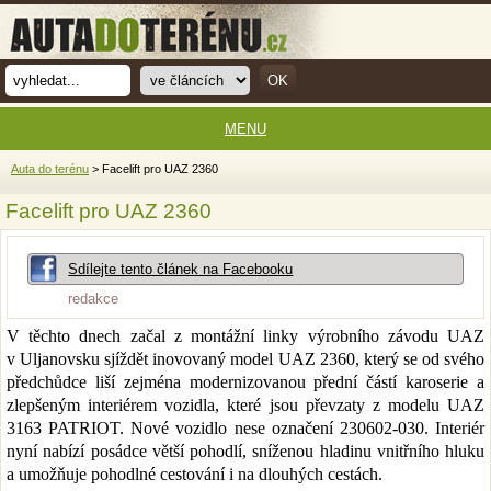
MENU
Auta do terénu
> Facelift pro UAZ 2360
Facelift pro UAZ 2360
Sdílejte tento článek na Facebooku
redakce
V těchto dnech začal z montážní linky výrobního závodu UAZ
v Uljanovsku sjíždět inovovaný model UAZ 2360, který se od svého
předchůdce liší zejména modernizovanou přední částí karoserie a
zlepšeným interiérem vozidla, které jsou převzaty z modelu UAZ
3163 PATRIOT. Nové vozidlo nese označení 230602-030. Interiér
nyní nabízí posádce větší pohodlí, sníženou hladinu vnitřního hluku
a umožňuje pohodlné cestování i na dlouhých cestách.