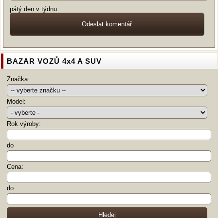
pátý den v týdnu
BAZAR VOZŮ 4x4 A SUV
Značka:
Model:
Rok výroby:
do
Cena:
do