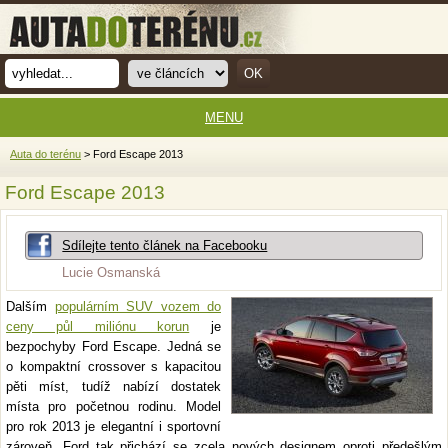
MENU
Auta do terénu
> Ford Escape 2013
Ford Escape 2013
Sdílejte tento článek na Facebooku
Lucie Osmanská
Dalším
populárním SUV vozem do
ceny půl miliónu korun
je
bezpochyby Ford Escape. Jedná se
o kompaktní crossover s kapacitou
pěti míst, tudíž nabízí dostatek
místa pro početnou rodinu. Model
pro rok 2013 je elegantní i sportovní
zároveň. Ford tak přichází se zcela nových designem oproti předešlým