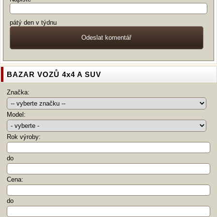
pátý den v týdnu
BAZAR VOZŮ 4x4 A SUV
Značka:
Model:
Rok výroby:
do
Cena:
do