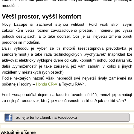
modelům.
Větší prostor, vyšší komfort
Nový Escape si zachoval stejnou velikost, Ford však slíbil svým
zákazníkům větší rozměr zavazadlového prostoru i interiéru pro vyšší
pohodlí cestujících, a to také dodržel. Což je asi největší změna oproti
předchozím modelům.
Další výhodou je výběr ze tří motorů (šestistupňová převodovka je
samozřejmostí) a také řada technologických „vychytávek“ (například lze
aktivovat elektricky výklopné dveře od kufru kopnutím nohou pod nárazník,
další „vymožeností“ je také zařízení, jež vám zabrání v kolizi s jiných
vozidlem v městských rychlostech).
Podle některých názorů však nepředčil své největší rivaly zaměřené na
početnější rodiny –
Hondu CR-V
a Toyotu RAV4.
Ford Escape udělal dojem na řadu testovacích řidičů, mnozí jej označují
za nejlepší crossover, který je v současnosti na trhu. A jak se líbí vám?
Sdílejte tento článek na Facebooku
Aktuálně píšeme