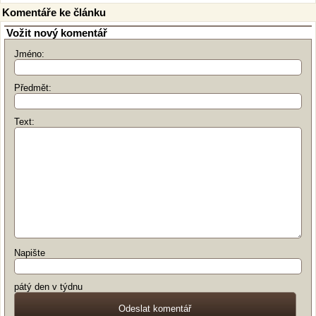
Komentáře ke článku
Vožit nový komentář
Jméno:
Předmět:
Text:
Napište
pátý den v týdnu