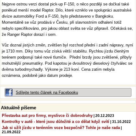
Nejprve ostrou verzi dostal pick-up F-150, o něco později se dočkal také
poněkud menší model Raptor. Dílo, které vzniklo ve spolupráci australské
divize automobilky Ford a F-150, bylo představeno v Bangkoku.
Momentálně se vůz prodává v Česku, při slavnostním odhalení totiž
nebylo specifikováno, pro jakou oblast světa se vůz připravil. Očekává se,
že Ranger Raptor dorazí i sem.
Vůz doznal jistých změn, zvětšen byl rozchod přední i zadní nápravy, nyní
je 1710 mm. Díky tomu vůz získá větší stabilitu. Rychlou jízdu členitým
terénem podporují také nové tlumiče. Přední brzdy jsou zvětšené, přibyly
mohutnější pneumatiky. Pod kapotou je dvoulitrový dieselový čtyřválec se
dvěma turbodmychadly. Výkone je 213 koní. Cena zatím nebyla
oznámena, podobně jako datum prodeje.
Sdílejte tento článek na Facebooku
Aktuálně píšeme
Přestavba aut pro firmy, myslivce či dobrodruhy
| 20.12.2023
Kontrolky v autě - které jsou důležité a co dělat když svítí
| 31.10.2022
Jak si užít jízdu v terénním voze bezpečně? Tohle je naše rada
|
21.09.2022