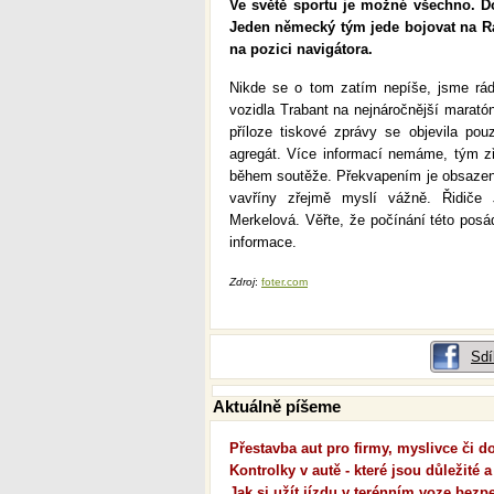
Ve světě sportu je možné všechno. Do
Jeden německý tým jede bojovat na Ra
na pozici navigátora.
Nikde se o tom zatím nepíše, jsme rád
vozidla Trabant na nejnáročnější marat
příloze tiskové zprávy se objevila po
agregát. Více informací nemáme, tým zř
během soutěže. Překvapením je obsazení
vavříny zřejmě myslí vážně. Řidiče 
Merkelová. Věřte, že počínání této pos
informace.
Zdroj
:
foter.com
Sdí
Aktuálně píšeme
Přestavba aut pro firmy, myslivce či 
Kontrolky v autě - které jsou důležité a
Jak si užít jízdu v terénním voze bezp