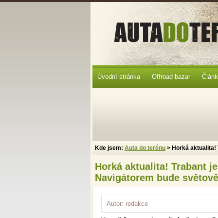
Úvodní stránka
Offroad bazar
Člán
Kde jsem:
Auta do terénu
> Horká aktualita!
Horká aktualita! Trabant j
Navigátorem bude světov
Autor: redakce