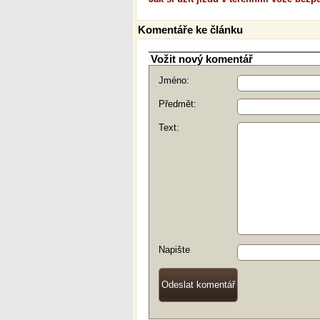
Komentáře ke článku
Vožit nový komentář
Jméno:
Předmět:
Text:
Napište