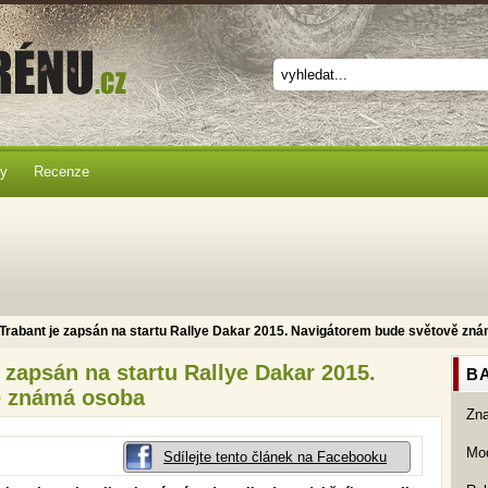
ky
Recenze
 Trabant je zapsán na startu Rallye Dakar 2015. Navigátorem bude světově zn
e zapsán na startu Rallye Dakar 2015.
BA
ě známá osoba
Zn
Mod
Sdílejte tento článek na Facebooku