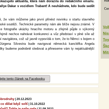
Rok
kazujeto aktualita, která nám dorazila do redakčního emailu.
llye Dakar s vozidlem Trabant! A neuhádnete, kdo bude sedět
Ce
i, že vám můžeme jako první přinést novinku o startu slavného
ónské soutěži. Technické parametry nám ale blíže nejsou známé. V
Vo
uze fotografie ukázky hnacího motoru a zřejmě půjde o výkonný
Nis
ejmě nechce nahrávat konkurenci a vůz představí v plné síle až
 navigátora, což už jasně vypovídá o tom, že to Němci s bojem o
Toy
Jürgena Silvestra bude navigovat německá kancléřka Angela
Šk
ádky budeme podrobně sledovat a přineseme vám ty nejaktuálnější
Mit
lejte tento článek na Facebooku
dobrodruhy
| 20.12.2023
 co dělat když svítí
| 31.10.2022
ečně? Tohle je naše rada
| 21.09.2022