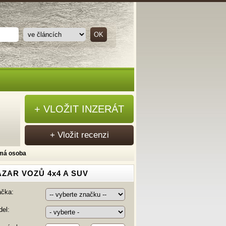
+ VLOŽIT INZERÁT
+ Vložit recenzi
ámá osoba
ZAR VOZŮ 4x4 A SUV
ačka:
el: