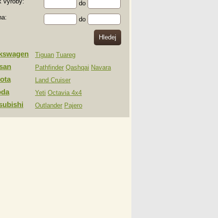
 výroby:
do
na:
do
lkswagen
Tiguan
Tuareg
san
Pathfinder
Qashqai
Navara
ota
Land Cruiser
oda
Yeti
Octavia 4x4
subishi
Outlander
Pajero