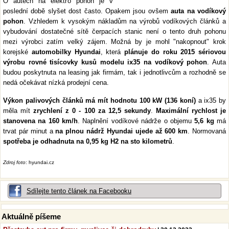
O autech na elektro pohon je v
poslední době slyšet dost často. Opakem jsou ovšem
auta na vodíkový
pohon
. Vzhledem k vysokým nákladům na výrobů vodíkových článků a
vybudování dostatečné sítě čerpacích stanic není o tento druh pohonu
mezi výrobci zatím velký zájem. Možná by je mohl "nakopnout" krok
korejské
automobilky Hyundai
, která
plánuje do roku 2015 sériovou
výrobu rovné tisícovky kusů modelu ix35 na vodíkový pohon
. Auta
budou poskytnuta na leasing jak firmám, tak i jednotlivcům a rozhodně se
nedá očekávat nízká prodejní cena.
Výkon palivových článků má mít hodnotu 100 kW (136 koní)
a ix35 by
měla mít
zrychlení z 0 - 100 za 12,5 sekundy
.
Maximální rychlost je
stanovena na 160 km/h
. Naplnění vodíkové nádrže o objemu
5,6 kg
má
trvat pár minut a
na plnou nádrž Hyundai ujede až 600 km
. Normovaná
spotřeba je odhadnuta na 0,95 kg H2 na sto kilometrů
.
Zdroj foto
: hyundai.cz
Sdílejte tento článek na Facebooku
Aktuálně píšeme