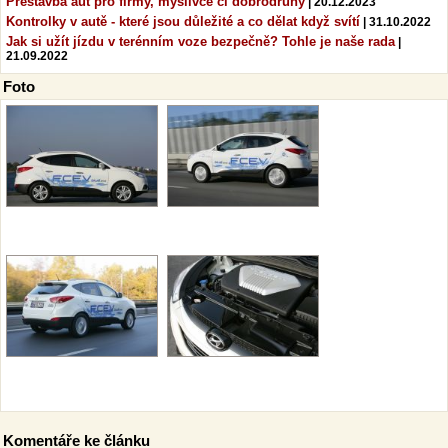
Přestavba aut pro firmy, myslivce či dobrodruhy
| 20.12.2023
Kontrolky v autě - které jsou důležité a co dělat když svítí
| 31.10.2022
Jak si užít jízdu v terénním voze bezpečně? Tohle je naše rada
|
21.09.2022
Foto
Komentáře ke článku