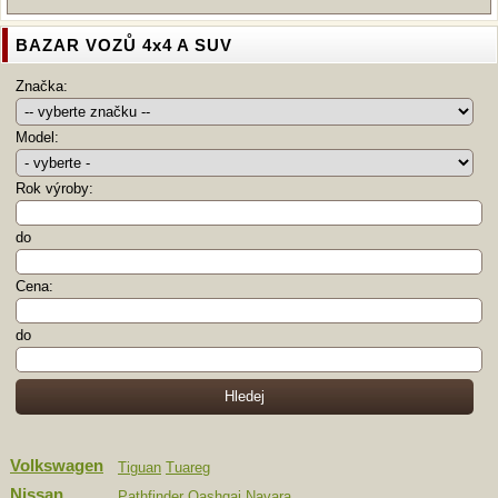
BAZAR VOZŮ 4x4 A SUV
Značka:
Model:
Rok výroby:
do
Cena:
do
Volkswagen
Tiguan
Tuareg
Nissan
Pathfinder
Qashqai
Navara