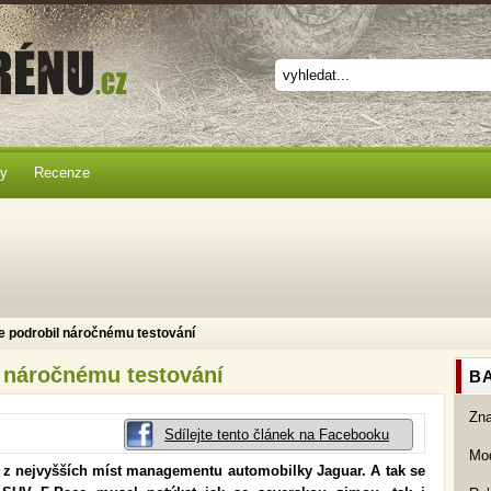
ky
Recenze
e podrobil náročnému testování
l náročnému testování
BA
Zn
Sdílejte tento článek na Facebooku
Mod
 z nejvyšších míst managementu automobilky Jaguar. A tak se