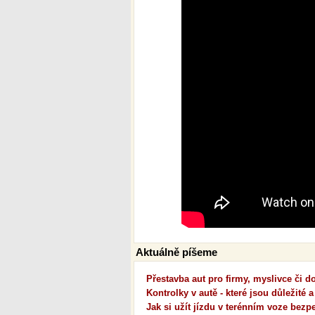
Aktuálně píšeme
Přestavba aut pro firmy, myslivce či 
Kontrolky v autě - které jsou důležité a
Jak si užít jízdu v terénním voze bezp