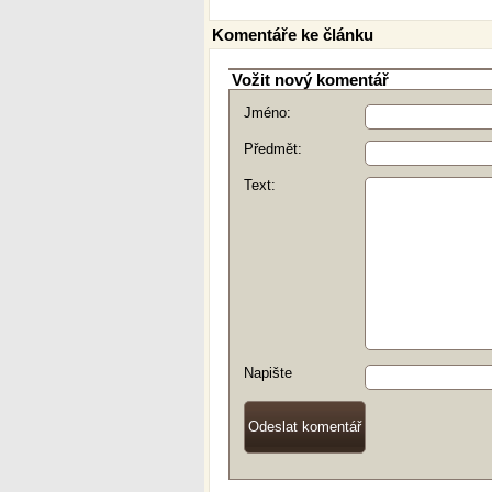
Komentáře ke článku
Vožit nový komentář
Jméno:
Předmět:
Text:
Napište