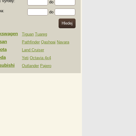
 výroby:
do
na:
do
lkswagen
Tiguan
Tuareg
san
Pathfinder
Qashqai
Navara
ota
Land Cruiser
oda
Yeti
Octavia 4x4
subishi
Outlander
Pajero