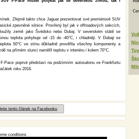
SUV F-Pace musel potýkat jak se severskou zimou, tak i
Rok
Ce
mínek. Zřejmě takto chce Jaguar prezentovat své premiérově SUV
asické zpevněné silnice. Provřený byl jak v offroadových sekcích,
osloužily země jako Švédsko nebo Dubaj. V severském státě se
Vo
šinou teplota pohybuje od -15 do -40°C, i chladněji. V Dubaji se
Nis
eplota 50°C ve stínu důkladně prověřila všechny komponenty a
jízdě na přímém slunci naměřil teplotu v interiéru i kolem 70°C.
Toy
Šk
 F-Pace poprvé představí na podzimním autosalonu ve Frankfurtu
Mit
ačátek roku 2016.
lejte tento článek na Facebooku
reme conditions