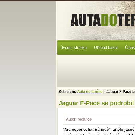
Úvodní stránka
Offroad bazar
Člán
Kde jsem:
Auta do terénu
> Jaguar F-Pace s
Jaguar F-Pace se podrobi
Autor: redakce
"Nic neponechat náhodě", znělo jasně