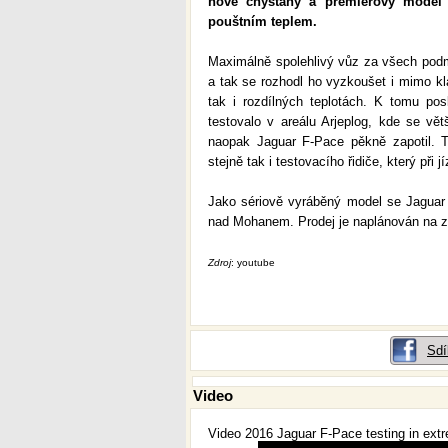
nově chystaný a premiérový model 
pouštním teplem.
Maximálně spolehlivý vůz za všech pod
a tak se rozhodl ho vyzkoušet i mimo kl
tak i rozdílných teplotách. K tomu p
testovalo v areálu Arjeplog, kde se vět
naopak Jaguar F-Pace pěkně zapotil. T
stejně tak i testovacího řidiče, který při 
Jako sériově vyráběný model se Jaguar
nad Mohanem. Prodej je naplánován na z
Zdroj
: youtube
Sdí
Video
Video 2016 Jaguar F-Pace testing in ext