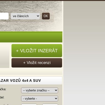
+ VLOŽIT INZERÁT
+ Vložit recenzi
ZAR VOZŮ 4x4 A SUV
ačka:
el: