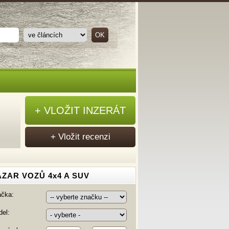
+ VLOŽIT INZERÁT
+ Vložit recenzi
ZAR VOZŮ 4x4 A SUV
ačka:
el: