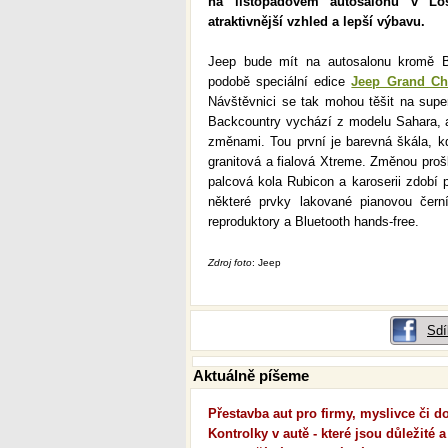
na listopadovém autosalonu v Lo
atraktivnější vzhled a lepší výbavu.
Jeep bude mít na autosalonu kromě B
podobě speciální edice
Jeep Grand Ch
Návštěvnici se tak mohou těšit na supe
Backcountry vychází z modelu Sahara, al
změnami. Tou první je barevná škála, kd
granitová a fialová Xtreme. Změnou prošl
palcová kola Rubicon a karoserii zdobí 
některé prvky lakované pianovou čern
reproduktory a Bluetooth hands-free.
Zdroj foto
: Jeep
Sdí
Aktuálně píšeme
Přestavba aut pro firmy, myslivce či 
Kontrolky v autě - které jsou důležité a