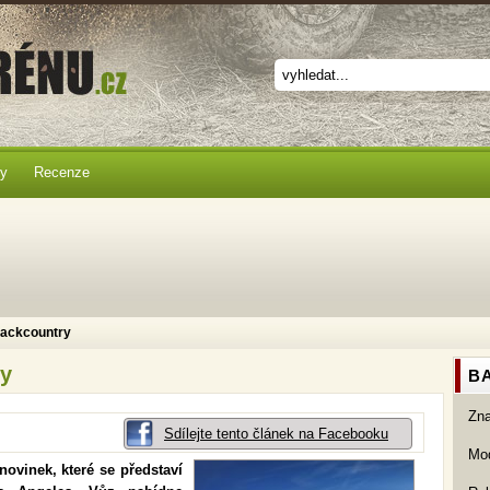
ky
Recenze
Backcountry
ry
BA
Zn
Sdílejte tento článek na Facebooku
Mod
novinek, které se představí