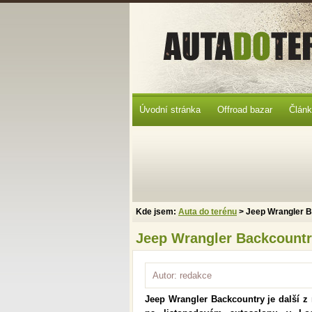
Úvodní stránka
Offroad bazar
Člán
Kde jsem:
Auta do terénu
> Jeep Wrangler 
Jeep Wrangler Backcount
Autor: redakce
Jeep Wrangler Backcountry je další z 