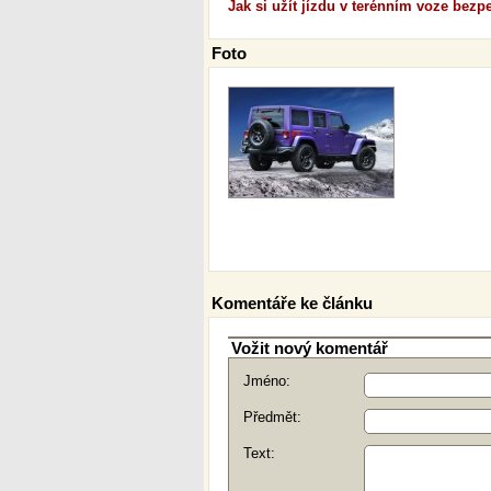
Jak si užít jízdu v terénním voze bezp
Foto
Komentáře ke článku
Vožit nový komentář
Jméno:
Předmět:
Text: