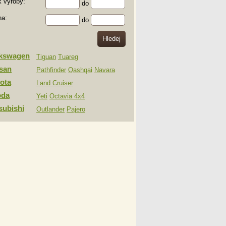
 výroby:
do
na:
do
lkswagen
Tiguan
Tuareg
san
Pathfinder
Qashqai
Navara
ota
Land Cruiser
oda
Yeti
Octavia 4x4
subishi
Outlander
Pajero