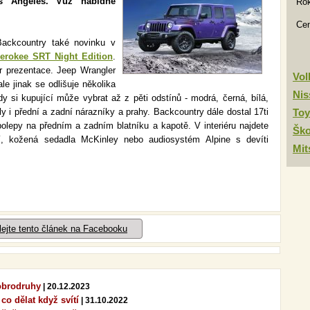
s Angeles. Vůz nabídne
Rok
Ce
ackcountry také novinku v
erokee SRT Night Edition
.
r prezentace. Jeep Wrangler
Vo
e jinak se odlišuje několika
Nis
y si kupující může vybrat až z pěti odstínů - modrá, černá, bílá,
y i přední a zadní nárazníky a prahy. Backcountry dále dostal 17ti
Toy
polepy na předním a zadním blatníku a kapotě. V interiéru najdete
Šk
í, kožená sedadla McKinley nebo audiosystém Alpine s devíti
Mit
lejte tento článek na Facebooku
dobrodruhy
| 20.12.2023
 co dělat když svítí
| 31.10.2022