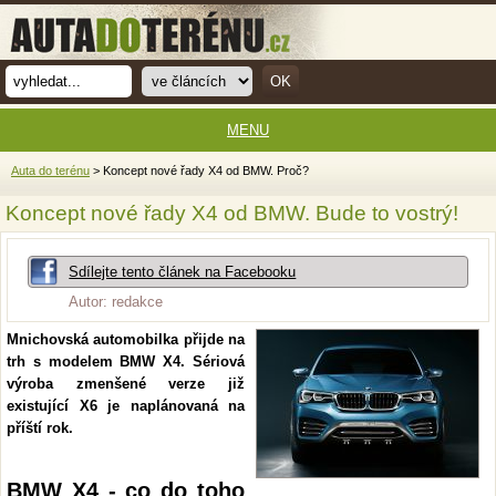
MENU
Auta do terénu
> Koncept nové řady X4 od BMW. Proč?
Koncept nové řady X4 od BMW. Bude to vostrý!
Sdílejte tento článek na Facebooku
Autor: redakce
Mnichovská automobilka přijde na
trh s modelem BMW X4. Sériová
výroba zmenšené verze již
existující X6 je naplánovaná na
příští rok.
BMW X4 - co do toho