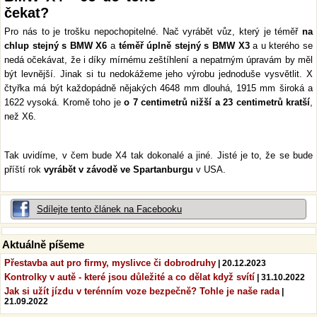
čekat?
Pro nás to je trošku nepochopitelné. Nač vyrábět vůz, který je téměř
na
chlup stejný s BMW X6
a
téměř úplně stejný s BMW X3
a u kterého se
nedá očekávat, že i díky mírnému zeštíhlení a nepatrným úpravám by měl
být levnější. Jinak si tu nedokážeme jeho výrobu jednoduše vysvětlit. X
čtyřka má být každopádně nějakých 4648 mm dlouhá, 1915 mm široká a
1622 vysoká. Kromě toho je
o 7 centimetrů nižší a 23 centimetrů kratší
,
než X6.
Tak uvidíme, v čem bude X4 tak dokonalé a jiné. Jisté je to, že se bude
příští rok
vyrábět v závodě ve Spartanburgu
v USA.
Sdílejte tento článek na Facebooku
Aktuálně píšeme
Přestavba aut pro firmy, myslivce či dobrodruhy
| 20.12.2023
Kontrolky v autě - které jsou důležité a co dělat když svítí
| 31.10.2022
Jak si užít jízdu v terénním voze bezpečně? Tohle je naše rada
|
21.09.2022