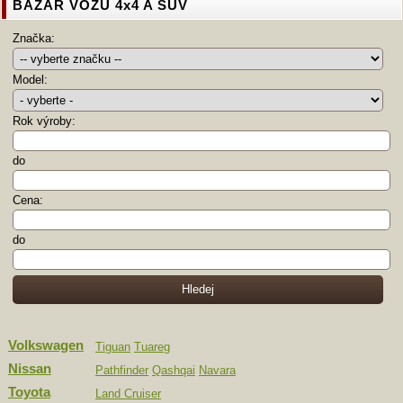
BAZAR VOZŮ 4x4 A SUV
Značka:
Model:
Rok výroby:
do
Cena:
do
Volkswagen
Tiguan
Tuareg
Nissan
Pathfinder
Qashqai
Navara
Toyota
Land Cruiser