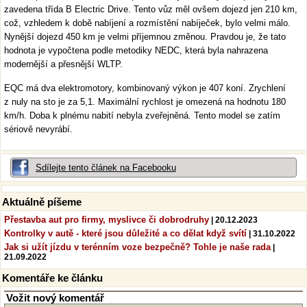
zavedena třída B Electric Drive. Tento vůz měl ovšem dojezd jen 210 km,
což, vzhledem k době nabíjení a rozmístění nabíječek, bylo velmi málo.
Nynější dojezd 450 km je velmi příjemnou změnou. Pravdou je, že tato
hodnota je vypočtena podle metodiky NEDC, která byla nahrazena
modernější a přesnější WLTP.
EQC má dva elektromotory, kombinovaný výkon je 407 koní. Zrychlení
z nuly na sto je za 5,1. Maximální rychlost je omezená na hodnotu 180
km/h. Doba k plnému nabití nebyla zveřejněná. Tento model se zatím
sériově nevyrábí.
Sdílejte tento článek na Facebooku
Aktuálně píšeme
Přestavba aut pro firmy, myslivce či dobrodruhy
| 20.12.2023
Kontrolky v autě - které jsou důležité a co dělat když svítí
| 31.10.2022
Jak si užít jízdu v terénním voze bezpečně? Tohle je naše rada
|
21.09.2022
Komentáře ke článku
Vožit nový komentář