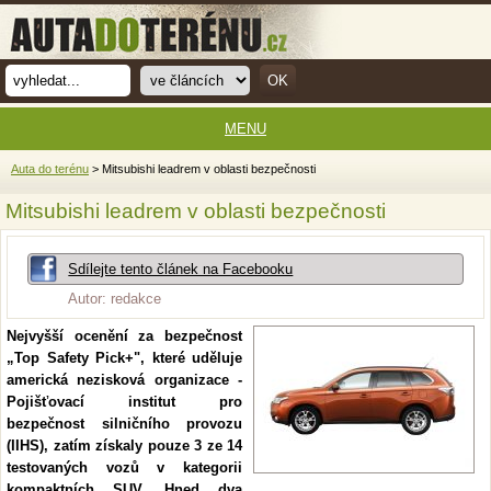
MENU
Auta do terénu
> Mitsubishi leadrem v oblasti bezpečnosti
Mitsubishi leadrem v oblasti bezpečnosti
Sdílejte tento článek na Facebooku
Autor: redakce
Nejvyšší ocenění za bezpečnost
„Top Safety Pick+", které uděluje
americká nezisková organizace -
Pojišťovací institut pro
bezpečnost silničního provozu
(IIHS), zatím získaly pouze 3 ze 14
testovaných vozů v kategorii
kompaktních SUV. Hned dva