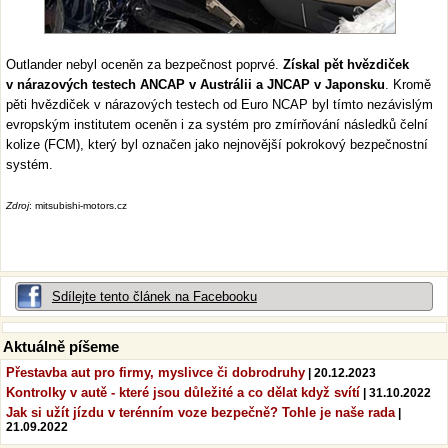
Outlander nebyl oceněn za bezpečnost poprvé.
Získal pět hvězdiček
v nárazových testech ANCAP v Austrálii a JNCAP v Japonsku
. Kromě
pěti hvězdiček v nárazových testech od Euro NCAP byl tímto nezávislým
evropským institutem oceněn i za systém pro zmírňování následků čelní
kolize (FCM), který byl označen jako nejnovější pokrokový bezpečnostní
systém.
Zdroj
: mitsubishi-motors.cz
Sdílejte tento článek na Facebooku
Aktuálně píšeme
Přestavba aut pro firmy, myslivce či dobrodruhy
| 20.12.2023
Kontrolky v autě - které jsou důležité a co dělat když svítí
| 31.10.2022
Jak si užít jízdu v terénním voze bezpečně? Tohle je naše rada
|
21.09.2022