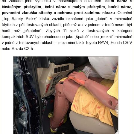
na základě jeho výsledků v následujících oblastech:
čelní náraz s
částečným překrytím
,
čelní náraz s malým překrytím
,
boční náraz
,
pevnostní zkouška střechy a ochrana proti zadnímu nárazu
. Ocenění
„Top Safety Pick+“ získá vozidlo označené jako „dobré“ v minimálně
čtyřech z pěti testovaných oblastí, přičemž ani v jednom z testů nesmí být
horší než „přijatelné“. Zbylých 11 vozů z testovaných v kategorii
kompaktních SUV bylo ohodnoceno jako „špatné“ nebo „mezní“ minimálně
v jedné z testovaných oblastí – mezi nimi také Toyota RAV4, Honda CR-V
nebo Mazda CX-5.