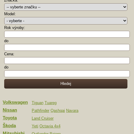
Značka:
Model:
Rok výroby:
do
Cena:
do
Volkswagen
Tiguan
Tuareg
Nissan
Pathfinder
Qashqai
Navara
Toyota
Land Cruiser
Škoda
Yeti
Octavia 4x4
Mitsubishi
Outlander
Pajero