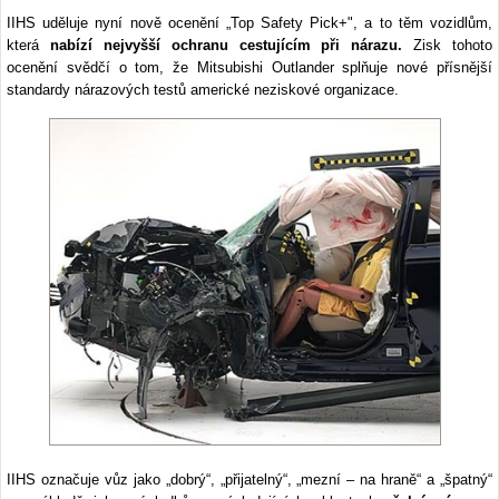
IIHS uděluje nyní nově ocenění „Top Safety Pick+", a to těm vozidlům,
která
nabízí nejvyšší ochranu cestujícím při nárazu.
Zisk tohoto
ocenění svědčí o tom, že Mitsubishi Outlander splňuje nové přísnější
standardy nárazových testů americké neziskové organizace.
IIHS označuje vůz jako „dobrý“, „přijatelný“, „mezní – na hraně“ a „špatný“