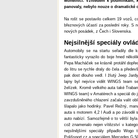
Mohelnici. Vzhledem k podmínkám, k
panovaly, nebylo nouze o dramatické c
Na rošt se postavilo celkem 19 vozů, co
březnových účastí za poslední roky. S no
nových posádek, z Čech i Slovenska.
Nejsilnější speciály ovl
Automobily se na startu seřadily dle
fantasticky vyrazilo do boje hned několik
Pepa Macháček se krásně protáhl dopředu,
do litru se rychle draly do čela a přede
pak dost dlouho vedl. I žlutý Jeep Jard
lajny byl nejvíce vidět WINGS team s
želízek. Kromě velkého auta také Trabant
WINGS team) v Amatérech a speciál do je
zavzdušněného chlazení začala valit ob
šlapalo jako hodinky. Pavel Režný, man
auta s motorem 4,2 l Audi a po závodě 
auto nabízí. Samozřejmě o to větší byla
což znamenalo nejen vítězství v katego
nejsilnějšími speciály připadlo Wog
Polišsport.cz a speciálem Mercedes G 50