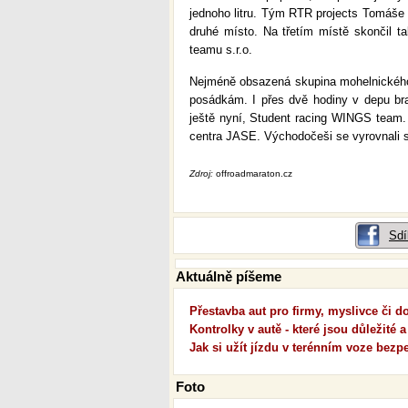
jednoho litru. Tým RTR projects Tomáše M
druhé místo. Na třetím místě skončil ta
teamu s.r.o.
Nejméně obsazená skupina mohelnického 
posádkám. I přes dvě hodiny v depu bra
ještě nyní, Student racing WINGS team. N
centra JASE. Východočeši se vyrovnali s
Zdroj:
offroadmaraton.cz
Sdí
Aktuálně píšeme
Přestavba aut pro firmy, myslivce či 
Kontrolky v autě - které jsou důležité a
Jak si užít jízdu v terénním voze bezp
Foto