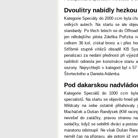
Dvoulitry nabídly hezko
Kategorie Speciály do 2000 ccm byla chud
velkých autech. Na startu se ale objev
standardy. Po třech letech se do Offroa
jen někdejšího pilota Zdeňka Pořízka n
celkem 36 kol, získal bronz a i přes ho
Stříbrné stupně vítězů obsadil KB Syst
penalizaci za nedání přednosti při výjez
naštěstí odnesla jen konstrukce stanu a
sezony. Nejrychlejší v kategorii byl s 
Štvrteckého a Daniela Adámka.
Pod dakarskou nadvládo
Kategorie Speciálů do 1000 ccm byla
specialistů. Na startu se objevilo hned p
Wildcaty na sebe ostatně přitahovaly 
Macháček a Dušan Randýsek (KM racing 
nevešel do zatáčky, pravou stranou na
sedačky, když se seběhli diváci a postavi
maratonu odstoupil. Ne však Dušan Randýs
neměl čas na přípravu, ale potom již vyr