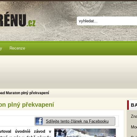
ky
Recenze
oad Maraton plný překvapení
on plný překvapení
BA
Zn
Sdílejte tento článek na Facebooku
Mod
artoval úvodníé závod v