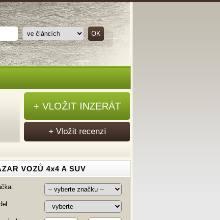
+ VLOŽIT INZERÁT
+ Vložit recenzi
ZAR VOZŮ 4x4 A SUV
ačka:
el: