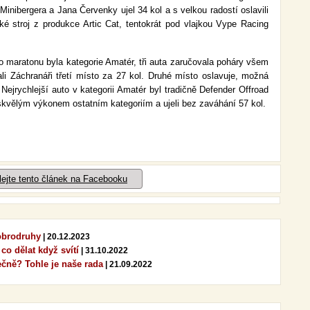
inibergera a Jana Červenky ujel 34 kol a s velkou radostí oslavili
ké stroj z produkce Artic Cat, tentokrát pod vlajkou Vype Racing
maratonu byla kategorie Amatér, tři auta zaručovala poháry všem
li Záchranáři třetí místo za 27 kol. Druhé místo oslavuje, možná
ejrychlejší auto v kategorii Amatér byl tradičně Defender Offroad
kvělým výkonem ostatním kategoriím a ujeli bez zaváhání 57 kol.
lejte tento článek na Facebooku
dobrodruhy
| 20.12.2023
 co dělat když svítí
| 31.10.2022
ečně? Tohle je naše rada
| 21.09.2022