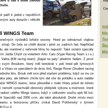
teré u nás v době závodu
Rok
hvíle.
Ce
ž patří k jedné z největších
vými auty dorazilo i několik
Vo
ádl WINGS Team
Nis
Toy
 konečných výsledků loňské sezony. Hned po odmávnutí vlajkou
 strojů. Do čela se chtěli dostat i piloti ze zadních řad. Například
Šk
 ale mantinel z nahrnuté hlíny ho nepustil. Také ostatní speciály
Mit
vším Jarda Chytil za volantem Artic Catu (Vype Racing Team s.r.o.)
y Valtra (KM racing team) „šlapal na paty“ předním řadám. Z první
e svým Broukem, který měl tentokrát v poli hned pět týmových
 a Vitaru ve speciálech do dvou litrů, Range Rover (Student racing
dnoho litru. Brouk měl sice před startem problémy, když se mu ze
laka páry, ale během chvíle tým dal vše do pořádku a auto nadále
ažer WINGS teamu, letos přesedlal z malé Vitary právě do tohoto
si nemohl vynachválit obrovský přebytek výkonu a možnosti, které
 radost celého Wings teamu, když v celkovém součtu ujeli 66 kol,
rii Speciálů nad 2000 ccm, ale také absolutně. Druhé místo mezi
o teamu a bronzovou příčku získal David Polišenský s týmem
0 Evo II.