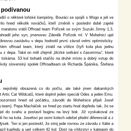
u podívanou
ší o některé loňské šampióny, Bouráci se spojili s Wogo a jeli ve
ilo hned několik nováčků, kteří změnili v poslední době zajeté
d maratonu vrátil Offroad team Pořízek se svým Suzuki Jimny 1,3,
ahradil jeho syn, jmenovec Zdeněk Pořízek ml. V Mohelnici ujel
dinovou zastávku v depu hodnotil první závod velmi optimisticky.
ém offroad team, který ztratil na vítěze čtyři kola plus jednu
du z depa. Také on měl zřejmě „blízké setkání s časomírou“, které
 tiskárna. 53 kol bohatě stačilo na druhé místo a dobrý vstup do
57 koly slovenský spolek Offroadteam.sk Richarda Špánika, Štefana
u
 nejsilněji obsazená co do počtu, ale také jmen dakarských
ět Artic Cat Wildcatů, které doplnil jeden speciál Odes a jeden Emu.
pozornost hned od počátku, závodit do Mohelnice přijeli Josef
team). Pepa Macháček se hned po startu hnal dopředu tak, že se
jel do svahu a postavil buginu na levý bok. Již vyskakoval ze
li ho na kola. Josefovi po osmi kolech odešel přední diferenciál a z
ek. Ten si jen posteskl, že stroj jede rovnou ze závodu z Itálie a
azil kupředu a ujel celkem 42 kol. Dost na vítězství v kategorii do