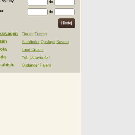
 výroby:
do
na:
do
lkswagen
Tiguan
Tuareg
san
Pathfinder
Qashqai
Navara
ota
Land Cruiser
oda
Yeti
Octavia 4x4
subishi
Outlander
Pajero