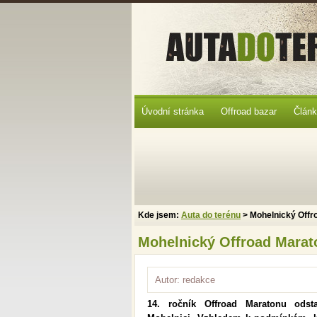
Úvodní stránka
Offroad bazar
Člán
Kde jsem:
Auta do terénu
> Mohelnický Offr
Mohelnický Offroad Marat
Autor: redakce
14. ročník Offroad Maratonu odst