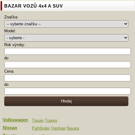
BAZAR VOZŮ 4x4 A SUV
Značka:
Model:
Rok výroby:
do
Cena:
do
Volkswagen
Tiguan
Tuareg
Nissan
Pathfinder
Qashqai
Navara