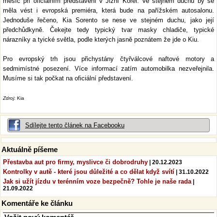
měsíc při oficiálním představení v Jižní Korei. Ve stejném duchu by se
měla vést i evropská premiéra, která bude na pařížském autosalonu.
Jednoduše řečeno, Kia Sorento se nese ve stejném duchu, jako její
předchůdkyně. Čekejte tedy typický tvar masky chladiče, typické
nárazníky a tyické světla, podle kterých jasně poznátem že jde o Kiu.
Pro evropský trh jsou přichystány čtyřválcové naftové motory a
sedmimístné posezení. Více informací zatím automobilka nezveřejnila.
Musíme si tak počkat na oficiální představení.
Zdroj
: Kia
Sdílejte tento článek na Facebooku
Aktuálně píšeme
Přestavba aut pro firmy, myslivce či dobrodruhy
| 20.12.2023
Kontrolky v autě - které jsou důležité a co dělat když svítí
| 31.10.2022
Jak si užít jízdu v terénním voze bezpečně? Tohle je naše rada
|
21.09.2022
Komentáře ke článku