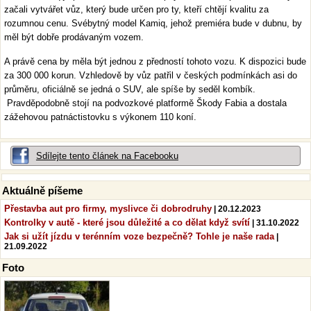
začali vytvářet vůz, který bude určen pro ty, kteří chtějí kvalitu za
rozumnou cenu. Svébytný model Kamiq, jehož premiéra bude v dubnu, by
měl být dobře prodávaným vozem.
A právě cena by měla být jednou z předností tohoto vozu. K dispozici bude
za 300 000 korun. Vzhledově by vůz patřil v českých podmínkách asi do
průměru, oficiálně se jedná o SUV, ale spíše by seděl kombík.
Pravděpodobně stojí na podvozkové platformě Škody Fabia a dostala
zážehovou patnáctistovku s výkonem 110 koní.
Sdílejte tento článek na Facebooku
Aktuálně píšeme
Přestavba aut pro firmy, myslivce či dobrodruhy
| 20.12.2023
Kontrolky v autě - které jsou důležité a co dělat když svítí
| 31.10.2022
Jak si užít jízdu v terénním voze bezpečně? Tohle je naše rada
|
21.09.2022
Foto