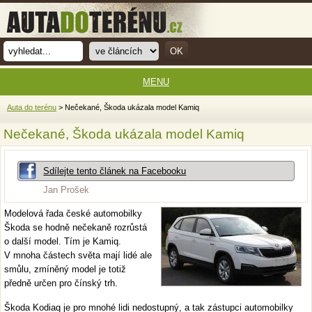
MENU
Auta do terénu
> Nečekané, Škoda ukázala model Kamiq
Nečekané, Škoda ukázala model Kamiq
Sdílejte tento článek na Facebooku
Jan Prošek
Modelová řada české automobilky
Škoda se hodně nečekaně rozrůstá
o další model. Tím je Kamiq.
V mnoha částech světa mají lidé ale
smůlu, zmíněný model je totiž
předně určen pro čínský trh.
Škoda Kodiaq je pro mnohé lidi nedostupný, a tak zástupci automobilky