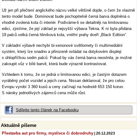
Už jen při přečtení anglického názvu velké většině dojde, o čem že vlastně
tento model bude. Dominovat bude pochopitelně černá barva doplněná o
vhodně zvolená kola či interiér. Podíváme-li se detailněji na limitovanou
edici, zjistíme, že její základ je nejvyšší výbava Tekna. K ní byla přidána
19 palců velká černá hliníková kola, vnitřní prahy dveří „Black Edition“.
V základní výbavě nechybí bi-xenonové světlomety či multimediální
systém, který lze snadno a přirozeně ovládat na dotykovém displeji
s úhlopříčkou sedm palců. Pokud by vás černá barva neoslnila, je možné
zakoupit vůz v bílé barvě, která bude výrazně kontrastovat.
Vzhledem k tomu, že se jedná o limitovanou edici, je častým dotazem
vyráběný počet vozidel a jejich cena. Nissan deklaroval, že pro celou
Evropu vyrobí 3 360 kusů a ceny začínají na hodnotě 653 150 korun.
S nároky jednotlivých zájemců cena může růst.
Sdílejte tento článek na Facebooku
Aktuálně píšeme
Přestavba aut pro firmy, myslivce či dobrodruhy
| 20.12.2023