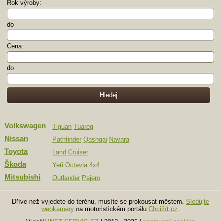
Rok výroby:
do
Cena:
do
Volkswagen
Tiguan
Tuareg
Nissan
Pathfinder
Qashqai
Navara
Toyota
Land Cruiser
Škoda
Yeti
Octavia 4x4
Mitsubishi
Outlander
Pajero
Dříve než vyjedete do terénu, musíte se prokousat městem.
Sledujte
webkamery
na motoristickém portálu
Chcižít.cz
.