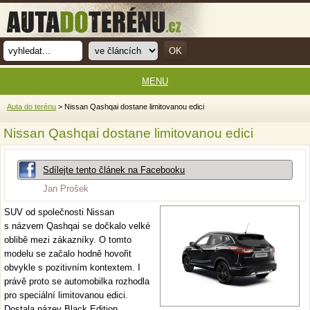
MENU
Auta do terénu
> Nissan Qashqai dostane limitovanou edici
Nissan Qashqai dostane limitovanou edici
Sdílejte tento článek na Facebooku
Jan Prošek
SUV od společnosti Nissan
s názvem Qashqai se dočkalo velké
oblibě mezi zákazníky. O tomto
modelu se začalo hodně hovořit
obvykle s pozitivním kontextem. I
právě proto se automobilka rozhodla
pro speciální limitovanou edici.
Dostala název Black Edition.