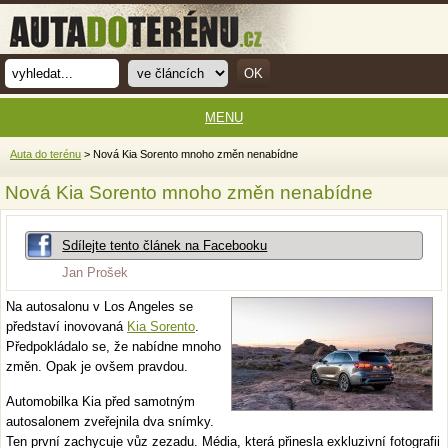
MENU
Auta do terénu
> Nová Kia Sorento mnoho změn nenabídne
Nová Kia Sorento mnoho změn nenabídne
Sdílejte tento článek na Facebooku
Jan Prošek
Na autosalonu v Los Angeles se
představí inovovaná
Kia Sorento
.
Předpokládalo se, že nabídne mnoho
změn. Opak je ovšem pravdou.
Automobilka Kia před samotným
autosalonem zveřejnila dva snímky.
Ten první zachycuje vůz zezadu. Média, která přinesla exkluzivní fotografii