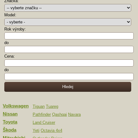
Značka:
Model:
Rok výroby:
do
Cena:
do
Volkswagen
Tiguan
Tuareg
Nissan
Pathfinder
Qashqai
Navara
Toyota
Land Cruiser
Škoda
Yeti
Octavia 4x4
Mitsubishi