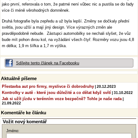
jako první, referovala o tom, že patrné není vůbec nic a pustila se do řady
více či méně věrohodných domněnek.
Druhá fotografie byla zepředu a už byla lepší. Změny se dočkaly přední
světla, jsou užší a mají jiný design. Více výrazných změn ale
pravděpodobně nebude. Zástupci automobilky se nechali slyšet, že vůz
bude mít pohon dvou kol, na vyžádání všech čtyř. Rozměry vozu jsou 4,8
m délka; 1,9 m šířka a 1,7 m výška.
Sdílejte tento článek na Facebooku
Aktuálně píšeme
Přestavba aut pro firmy, myslivce či dobrodruhy
| 20.12.2023
Kontrolky v autě - které jsou důležité a co dělat když svítí
| 31.10.2022
Jak si užít jízdu v terénním voze bezpečně? Tohle je naše rada
|
21.09.2022
Komentáře ke článku
Vožit nový komentář
Jméno: