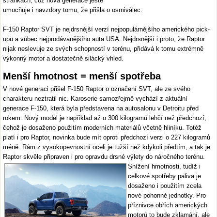
stránkách, což nová generace ještě
umocňuje i navzdory tomu, že přišla o osmiválec.
F-150 Raptor SVT je nejdrsnější verzí nejpopulárnějšího amerického pick-
upu a vůbec nejprodávanějšího auta USA. Nejdrsnější i proto, že Raptor
nijak neslevuje ze svých schopností v terénu, přidává k tomu extrémně
výkonný motor a dostatečně silácký vhled.
Menší hmotnost = menší spotřeba
V nové generaci přišel F-150 Raptor o označení SVT, ale ze svého
charakteru neztratil nic. Karoserie samozřejmě vychází z aktuální
generace F-150, která byla představena na autosalonu v Detroitu před
rokem. Nový model je například až o 300 kilogramů lehčí než předchozí,
čehož je dosaženo použitím moderních materiálů včetně hliníku. Totéž
platí i pro Raptor, novinka bude mít oproti předchozí verzi o 227 kilogramů
méně. Rám z vysokopevnostní oceli je tužší než kdykoli předtím, a tak je
Raptor skvěle připraven i pro opravdu drsné výlety do náročného terénu.
Snížení hmotnosti, tudíž i
celkové spotřeby paliva je
dosaženo i použitím zcela
nové pohonné jednotky. Pro
příznivce obřích amerických
motorů to bude zklamání, ale