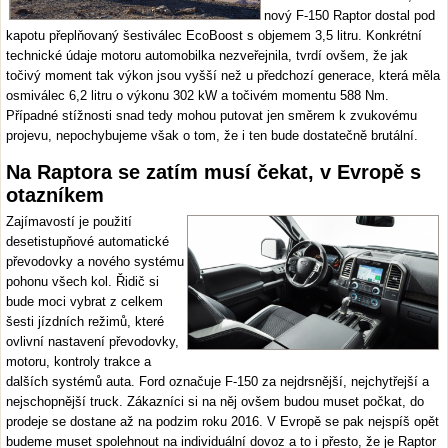
nový F-150 Raptor dostal pod
kapotu přeplňovaný šestiválec EcoBoost s objemem 3,5 litru. Konkrétní
technické údaje motoru automobilka nezveřejnila, tvrdí ovšem, že jak
točivý moment tak výkon jsou vyšší než u předchozí generace, která měla
osmiválec 6,2 litru o výkonu 302 kW a točivém momentu 588 Nm.
Případné stížnosti snad tedy mohou putovat jen směrem k zvukovému
projevu, nepochybujeme však o tom, že i ten bude dostatečně brutální.
Na Raptora se zatím musí čekat, v Evropě s
otazníkem
Zajímavostí je použití
desetistupňové automatické
převodovky a nového systému
pohonu všech kol. Řidič si
bude moci vybrat z celkem
šesti jízdních režimů, které
ovlivní nastavení převodovky,
motoru, kontroly trakce a
dalších systémů auta. Ford označuje F-150 za nejdrsnější, nejchytřejší a
nejschopnější truck. Zákazníci si na něj ovšem budou muset počkat, do
prodeje se dostane až na podzim roku 2016. V Evropě se pak nejspíš opět
budeme muset spolehnout na individuální dovoz a to i přesto, že je Raptor