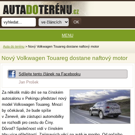
MENU
Auta do terénu
> Nový Volkwagen Touareg dostane naftový motor
Nový Volkwagen Touareg dostane naftový motor
Sdílejte tento článek na Facebooku
Jan Prošek
Za několik málo dní se na čínském
autosalonu v Pekingu představí nový
model Volkswagen Touareg. Mnozí
by očekávali, že bude spíše
v Ženevě, ale zástupci automobilky
se rozhodli pro cestu do Číny.
Důvod? Společnost vidí v čínském
trhu více příležitostí. Zajímavých věcí na autě je mnoho. Od nočního