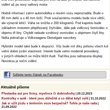
vidění až po nový naftový motor.
Hodně informací zatím automobilka o novém vozu neprozradila. Bude o
80 mm delší a o 40 mm širší. Proti současnému modelu bude sice větší,
ale výrazně lehčí. Váha se snížila o 200 kilogramů. Pod kapotou bude
základním motorem přeplňovaný čtyřválec, dále pak vidlicový šestiválec o
objemu tři litry. Chybět nebude vznětový osmiválec s objemem čtyři litry.
Nafta pokračuje u Volkswagenu Dieselgate navzdory.
Hybridní model také bude k dispozici. Vůz bude mít díky pohonu všech kol
velmi dobré jízdní vlastnosti. Interiér bude velmi moderně provedený,
v jistých ohledech se může blížit Audi. Tlačítka jsou nahrazena displeji.
Novinkou je noční vidění.
Sdílejte tento článek na Facebooku
Aktuálně píšeme
Přestavba aut pro firmy, myslivce či dobrodruhy
| 20.12.2023
Kontrolky v autě - které jsou důležité a co dělat když svítí
| 31.10.2022
Jak si užít jízdu v terénním voze bezpečně? Tohle je naše rada
|
21.09.2022