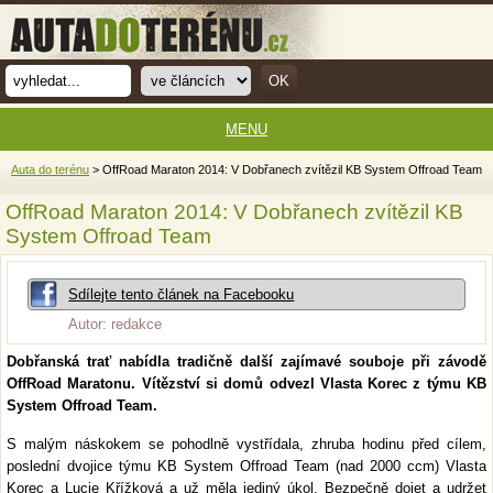
MENU
Auta do terénu
> OffRoad Maraton 2014: V Dobřanech zvítězil KB System Offroad Team
OffRoad Maraton 2014: V Dobřanech zvítězil KB
System Offroad Team
Sdílejte tento článek na Facebooku
Autor: redakce
Dobřanská trať nabídla tradičně další zajímavé souboje při závodě
OffRoad Maratonu. Vítězství si domů odvezl Vlasta Korec z týmu KB
System Offroad Team.
S malým náskokem se pohodlně vystřídala, zhruba hodinu před cílem,
poslední dvojice týmu KB System Offroad Team (nad 2000 ccm) Vlasta
Korec a Lucie Křížková a už měla jediný úkol. Bezpečně dojet a udržet