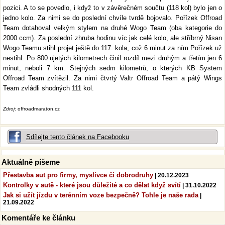
pozici. A to se povedlo, i když to v závěrečném součtu (118 kol) bylo jen o
jedno kolo. Za nimi se do poslední chvíle tvrdě bojovalo. Pořízek Offroad
Team dotahoval velkým stylem na druhé Wogo Team (oba kategorie do
2000 ccm). Za poslední zhruba hodinu víc jak celé kolo, ale stříbrný Nisan
Wogo Teamu stihl projet ještě do 117. kola, což 6 minut za ním Pořízek už
nestihl. Po 800 ujetých kilometrech činil rozdíl mezi druhým a třetím jen 6
minut, neboli 7 km. Stejných sedm kilometrů, o kterých KB System
Offroad Team zvítězil. Za nimi čtvrtý Valtr Offroad Team a pátý Wings
Team zvládli shodných 111 kol.
Zdroj
: offroadmaraton.cz
Sdílejte tento článek na Facebooku
Aktuálně píšeme
Přestavba aut pro firmy, myslivce či dobrodruhy
| 20.12.2023
Kontrolky v autě - které jsou důležité a co dělat když svítí
| 31.10.2022
Jak si užít jízdu v terénním voze bezpečně? Tohle je naše rada
|
21.09.2022
Komentáře ke článku