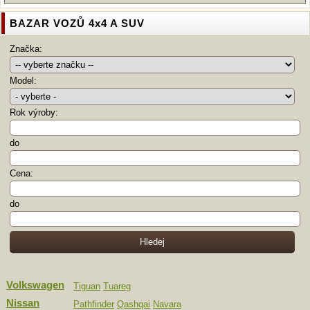
BAZAR VOZŮ 4x4 A SUV
Značka:
Model:
Rok výroby:
do
Cena:
do
Volkswagen
Tiguan
Tuareg
Nissan
Pathfinder
Qashqai
Navara