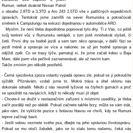
Rumun, neboli dvakrát Nissan Patrol
o obsahu 2,8TD a 3,3TD a Aro 243 2,5TD vše v patřičných expedičních
úpravách. Tentokrát jsme zamířili na sever Rumunska a pokračovali
směrem k Campulungu na exkurzi dojednanou v automobilce ARO.
Myslím, že není třeba dopodrobna popisovat tyto dny. Ti z Vás, co ještě
svůj terénní vůz v Rumunsku netrápili, o tom jistě mnohokrát slyšeli, či
četli. První dny se hodně jezdí a sem tam něco opravuje, v další fázi se
jezdí méně a spravuje se více a nakonec se už jen hodně spravuje a
odjíždí zpět. Co se trasy týče, pamatuji si, že jsme začali kdesi u Baja
Mare, dále jsem vše pečlivě zaznamenával, ale už nevím kam.
Takže zmíním jen několik postřehů.
- Černá sjezdovka zpoza volantu vypadá opravu zle, pokud se jí pokoušíte
sjíždět. Přiznávám, vzdali jsme to. Mokrá tráva a úhel sklonu nás
dokonale odradili. Nikdo z nás neuměl lyžovat na čtyřech gumách a proč
se spouštět na navijácích, když to někudy musí jít objet.
- Chcete-li se družit v restauračním zařízení s místními usedlíky, je třeba
začít později než po obědě. Pokud začnete takhle brzy, může se vám stát,
jako nám, že vyklízíte pozice s bolavou hlavou ve chvíli, kdy se Rumuni
teprve začínají bavit.
- Jestli sebou vezmete svého psa, dbejte na jeho správnou životosprávu.
Pokud se mu otočí žaludek, jako se to stalo tomu našemu, čeká vás