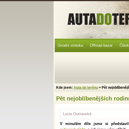
Úvodní stránka
Offroad bazar
Člán
Kde jsem:
Auta do terénu
> Pět nejoblíbeněj
Pět nejoblíbenějších rodin
Lucie Osmanská
V minulém díle jsme si představi