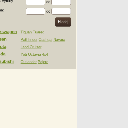
 výroby:
do
na:
do
lkswagen
Tiguan
Tuareg
san
Pathfinder
Qashqai
Navara
ota
Land Cruiser
oda
Yeti
Octavia 4x4
subishi
Outlander
Pajero