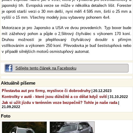
japonský trh. Evropská verze se může v několika detailech lišit. Forester
je oproti starší verzi o 30 mm delší, nyní měří 4 595 mm, širší o 25 mm a
vyšší o 15 mm. Všechny modely jsou vybaveny pohonem 4x4.
Motorizace je pro Japonsko a USA ve dvou provedeních. Typ boxer bude
mít zážehový pohon a půjde o 2,5litrový čtyřválec s výkonem 170 koní.
Druhou možností je přeplňovaný čtyřválcový dvoulitr s přímým
vstřikováním a výkonem 250 koní. Převodovka je buď šestistupňová nebo
v případě silnějších motorů osmistupňový automat.
Sdílejte tento článek na Facebooku
Aktuálně píšeme
Přestavba aut pro firmy, myslivce či dobrodruhy
| 20.12.2023
Kontrolky v autě - které jsou důležité a co dělat když svítí
| 31.10.2022
Jak si užít jízdu v terénním voze bezpečně? Tohle je naše rada
|
21.09.2022
Foto