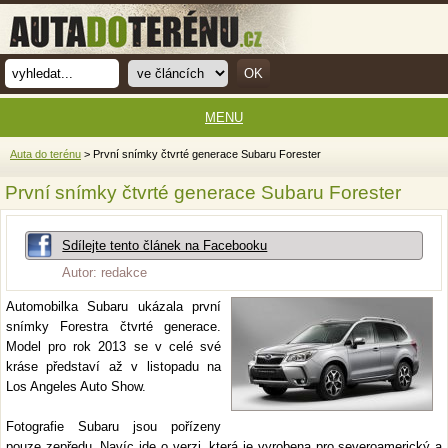
MENU
Auta do terénu
> První snímky čtvrté generace Subaru Forester
První snímky čtvrté generace Subaru Forester
Sdílejte tento článek na Facebooku
Autor: redakce
Automobilka Subaru ukázala první
snímky Forestra čtvrté generace.
Model pro rok 2013 se v celé své
kráse představí až v listopadu na
Los Angeles Auto Show.
Fotografie Subaru jsou pořízeny
pouze zepředu. Navíc jde o verzi, která je vyrobena pro severoamerický a