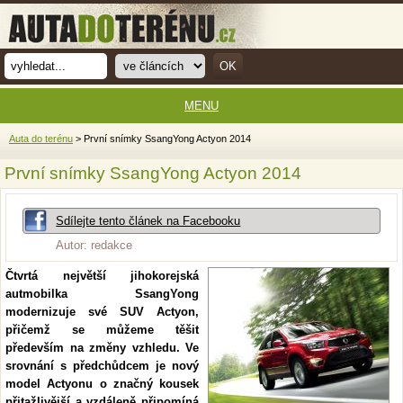
MENU
Auta do terénu
> První snímky SsangYong Actyon 2014
První snímky SsangYong Actyon 2014
Sdílejte tento článek na Facebooku
Autor: redakce
Čtvrtá největší jihokorejská
autmobilka SsangYong
modernizuje své SUV Actyon,
přičemž se můžeme těšit
především na změny vzhledu. Ve
srovnání s předchůdcem je nový
model Actyonu o značný kousek
přitažlivější a vzdáleně připomíná