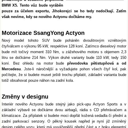
BMW X5. Tento vůz bude vyráběn
pouze za účelem exportu, Jihokorejci se ho tedy nedočkají. Zatím
však nevíme, kdy se nového Actyonu dočkáme my.
Motorizace SsangYong Actyon
Nový model tohoto SUV bude poháněn dvoulitrovým vznětovým
čtyřválcem o výkonu 95 kW, respektive 128 koní. Zatímco dieselový motor
bude mít točivý moment 310 Nm, u zážehového motoru s objemem 2,3
litru se dočkáme 214 Nm. Výkon druhé varianty bude 110 kW, tedy 150
koní. Bez ohledu na motor bude
převodovka pětistupňová a od
Mercedesu
. Jste-li náročnější a vyžadujete pohon všech čtyř kol, pak
počítejte, že si budete muset ještě trochu připlatit, základní varianta bude
totiž obsahovat pouze náhon na zadní kola.
Změny v designu
Interiér nového Actyonu bude stejný jako pick-upu Actyon Sports a v
základní výbavě se dočkáme dvou airbagů, rádia s CD přehrávačem a
klimatizace. Za příplatek si budete moci dopřát kožená sedadla či přední a
zadní parkovací senzory. O pěkný kousek napřed je nyní již zmíněný
design celého vozu, který má vyváženější přední část a z boku elegantní