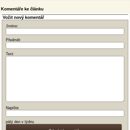
Komentáře ke článku
Vožit nový komentář
Jméno:
Předmět:
Text:
Napište
pátý den v týdnu