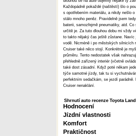
dlouhou se na autě objevily nějaké ty záv
Každopádně pokaždé (naštěstí) šlo o pou
s opotřebením materiálu, a nikdy nešlo o
stálo mnoho peněz. Pravidelně jsem tedy 
baterii, samozřejmě pneumatiky, atd. Co 
určitě je. Za tuto dlouhou dobu mi vždy 
to takto nějaký čas ještě zůstane. Navíc
vodě. Nicméně i po městských silnicích n
Cruiser také něco stojí. Konkrétně je myšl
průměru. Tento nedostatek však nahrazují
přehledně zařízený interiér (včetně ovlád
také dost zásadní. Když poté někam jedem
týče samotné jízdy, tak tu si vychutnává
perfektním sedačkám, se jezdí parádně. Na
Cruiser nenaklání.
Shrnutí auto recenze Toyota Land 
Hodnocení
Jízdní vlastnosti
Komfort
Praktičnost