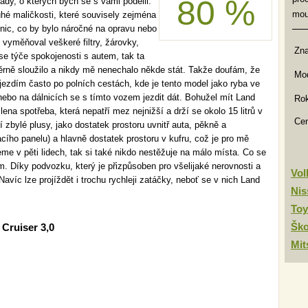
80 %
ady, o kterých bych se s vámi podělil.
mou
hé maličkosti, které souvisely zejména
 nic, co by bylo náročné na opravu nebo
vyměňoval veškeré filtry, žárovky,
Zn
se týče spokojenosti s autem, tak ta
věrně sloužilo a nikdy mě nenechalo někde stát. Takže doufám, že
Mod
 jezdím často po polních cestách, kde je tento model jako ryba ve
ebo na dálnicích se s tímto vozem jezdit dát. Bohužel mít Land
Rok
ena spotřeba, která nepatří mez nejnižší a drží se okolo 15 litrů v
Ce
 zbylé plusy, jako dostatek prostoru uvnitř auta, pěkně a
acího panelu) a hlavně dostatek prostoru v kufru, což je pro mě
e v pěti lidech, tak si také nikdo nestěžuje na málo místa. Co se
m. Díky podvozku, který je přizpůsoben pro všelijaké nerovnosti a
Vo
víc lze projíždět i trochu rychleji zatáčky, neboť se v nich Land
Nis
Toy
Šk
Cruiser 3,0
Mit