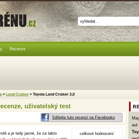
ky
Recenze
a
>
Land Cruiser
> Toyota Land Cruiser 3,0
recenze, uživatelský test
RE
Sdílejte tuto recenzi na Facebooku
Ma
aut
Toy
ě a je tedy jasné, že za takto
celkové hodnocení:
pro