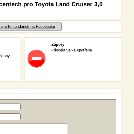
centech pro Toyota Land Cruiser 3,0
lejte tento článek na Facebooku
Zápory
- docela velká spotřeba
výroby,