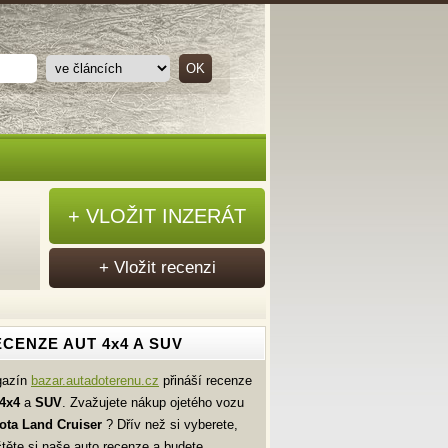
+ VLOŽIT INZERÁT
+ Vložit recenzi
CENZE AUT 4x4 A SUV
gazín
bazar.autadoterenu.cz
přináší recenze
4x4
a
SUV
. Zvažujete nákup ojetého vozu
ota
Land Cruiser
? Dřív než si vyberete,
čtěte si naše auto recenze a budete