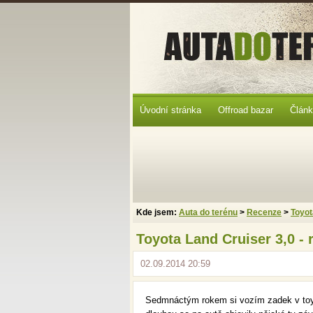
Úvodní stránka
Offroad bazar
Člán
Kde jsem:
Auta do terénu
>
Recenze
>
Toyot
Toyota Land Cruiser 3,0 - 
02.09.2014 20:59
Sedmnáctým rokem si vozím zadek v toyot