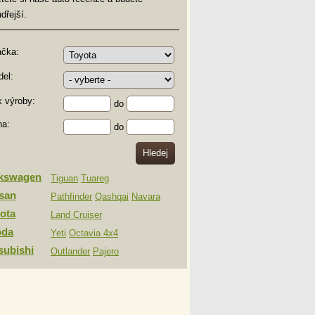
dřejší.
ačka:
el:
 výroby:
do
na:
do
lkswagen
Tiguan
Tuareg
san
Pathfinder
Qashqai
Navara
ota
Land Cruiser
oda
Yeti
Octavia 4x4
subishi
Outlander
Pajero