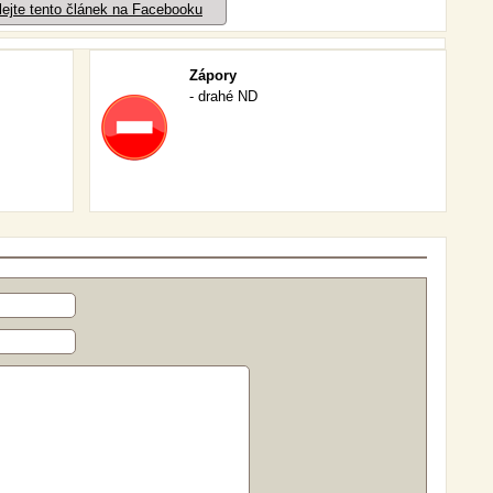
lejte tento článek na Facebooku
Zápory
- drahé ND