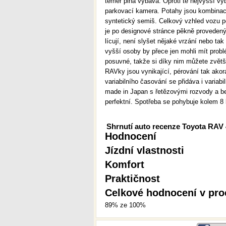
téměř plná výbava. Oproti té nejvyšší v
parkovací kamera. Potahy jsou kombinací
syntetický semiš. Celkový vzhled vozu po
je po designové stránce pěkně provedený,
lícují, není slyšet nějaké vrzání nebo tak
vyšší osoby by přece jen mohli mít probl
posuvné, takže si díky nim můžete zvětš
RAVky jsou vynikající, pérování tak ako
variabilního časování se přidáva i variabi
made in Japan s řetězovými rozvody a be
perfektní. Spotřeba se pohybuje kolem 8 l
Shrnutí auto recenze Toyota RAV 
Hodnocení
Jízdní vlastnosti
Komfort
Praktičnost
Celkové hodnocení v pro
89% ze 100%