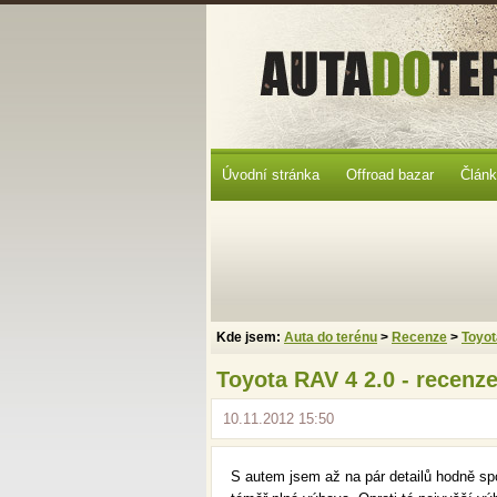
Úvodní stránka
Offroad bazar
Člán
Kde jsem:
Auta do terénu
>
Recenze
>
Toyot
Toyota RAV 4 2.0 - recenze
10.11.2012 15:50
S autem jsem až na pár detailů hodně sp