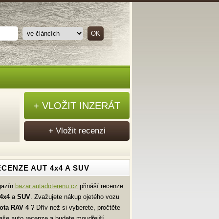
+ VLOŽIT INZERÁT
+ Vložit recenzi
CENZE AUT 4x4 A SUV
gazín
bazar.autadoterenu.cz
přináší recenze
4x4
a
SUV
. Zvažujete nákup ojetého vozu
ota
RAV 4
? Dřív než si vyberete, pročtěte
naše auto recenze a budete moudřejší.