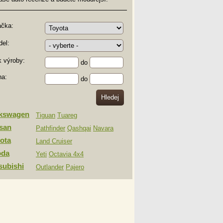
ačka:
el:
 výroby:
do
na:
do
lkswagen
Tiguan
Tuareg
san
Pathfinder
Qashqai
Navara
ota
Land Cruiser
oda
Yeti
Octavia 4x4
subishi
Outlander
Pajero