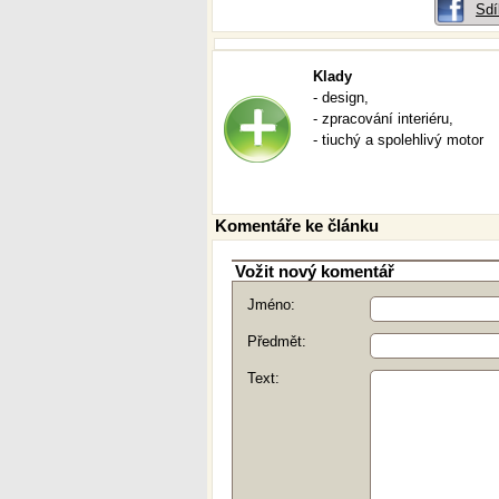
Sdí
Klady
- design,
- zpracování interiéru,
- tiuchý a spolehlivý motor
Komentáře ke článku
Vožit nový komentář
Jméno:
Předmět:
Text: