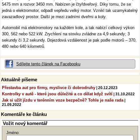
5475 mm a rozvor 3450 mm. Nabízen je čtyřdveřový. Díky tomu, že se
jedná o elektromotor, odpadl vepředu velký motor. Vznikl tak uzamykatelný
zavazadlový prostor. Další je mezi zadními dveřmi a koly.
Automobil má elektromotory na každém kole, a tak nabízí celkový výkon
300, 562 nebo 522 kW. Zrychlení na stovku zvládne za 4,9 sekundy; 3
sekundy či 3,2 sekundy. Dojezdová vzdálenost je pak podle motorů – 370,
480 nebo 640 kilometrů.
Sdílejte tento článek na Facebooku
Aktuálně píšeme
Přestavba aut pro firmy, myslivce či dobrodruhy
| 20.12.2023
Kontrolky v autě - které jsou důležité a co dělat když svítí
| 31.10.2022
Jak si užít jízdu v terénním voze bezpečně? Tohle je naše rada
|
21.09.2022
Komentáře ke článku
Vožit nový komentář
Jméno: