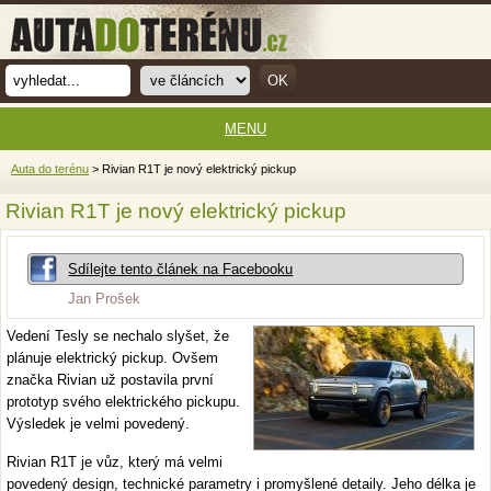
MENU
Auta do terénu
> Rivian R1T je nový elektrický pickup
Rivian R1T je nový elektrický pickup
Sdílejte tento článek na Facebooku
Jan Prošek
Vedení Tesly se nechalo slyšet, že
plánuje elektrický pickup. Ovšem
značka Rivian už postavila první
prototyp svého elektrického pickupu.
Výsledek je velmi povedený.
Rivian R1T je vůz, který má velmi
povedený design, technické parametry i promyšlené detaily. Jeho délka je