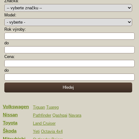
Značka:
Model:
Rok výroby:
do
Cena:
do
Volkswagen
Tiguan
Tuareg
Nissan
Pathfinder
Qashqai
Navara
Toyota
Land Cruiser
Škoda
Yeti
Octavia 4x4
Mitsubishi