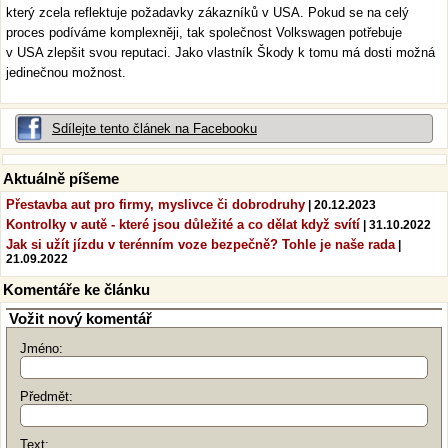
který zcela reflektuje požadavky zákazníků v USA. Pokud se na celý
proces podíváme komplexněji, tak společnost Volkswagen potřebuje
v USA zlepšit svou reputaci. Jako vlastník Škody k tomu má dosti možná
jedinečnou možnost.
Sdílejte tento článek na Facebooku
Aktuálně píšeme
Přestavba aut pro firmy, myslivce či dobrodruhy
| 20.12.2023
Kontrolky v autě - které jsou důležité a co dělat když svítí
| 31.10.2022
Jak si užít jízdu v terénním voze bezpečně? Tohle je naše rada
|
21.09.2022
Komentáře ke článku
Vožit nový komentář
Jméno:
Předmět:
Text: