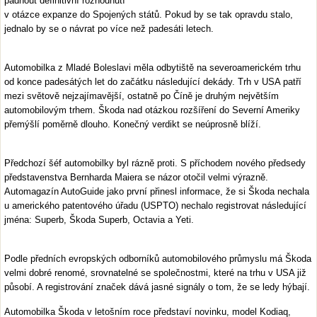
padnout definitivní rozhodnutí
v otázce expanze do Spojených států. Pokud by se tak opravdu stalo,
jednalo by se o návrat po více než padesáti letech.
Automobilka z Mladé Boleslavi měla odbytiště na severoamerickém trhu
od konce padesátých let do začátku následující dekády. Trh v USA patří
mezi světově nejzajímavější, ostatně po Číně je druhým největším
automobilovým trhem. Škoda nad otázkou rozšíření do Severní Ameriky
přemýšlí poměrně dlouho. Konečný verdikt se neúprosně blíží.
Předchozí šéf automobilky byl rázně proti. S příchodem nového předsedy
představenstva Bernharda Maiera se názor otočil velmi výrazně.
Automagazín AutoGuide jako první přinesl informace, že si Škoda nechala
u amerického patentového úřadu (USPTO) nechalo registrovat následující
jména: Superb, Škoda Superb, Octavia a Yeti.
Podle předních evropských odborníků automobilového průmyslu má Škoda
velmi dobré renomé, srovnatelné se společnostmi, které na trhu v USA již
působí. A registrování značek dává jasné signály o tom, že se ledy hýbají.
Automobilka Škoda v letošním roce představí novinku, model Kodiaq,