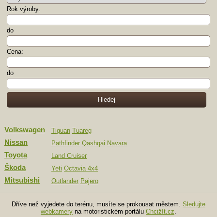
Rok výroby:
do
Cena:
do
Volkswagen
Tiguan
Tuareg
Nissan
Pathfinder
Qashqai
Navara
Toyota
Land Cruiser
Škoda
Yeti
Octavia 4x4
Mitsubishi
Outlander
Pajero
Dříve než vyjedete do terénu, musíte se prokousat městem.
Sledujte
webkamery
na motoristickém portálu
Chcižít.cz
.