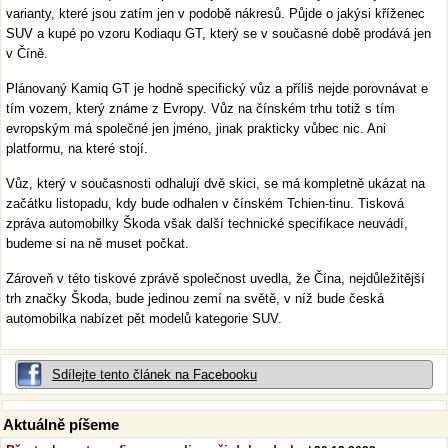
varianty, které jsou zatím jen v podobě nákresů. Půjde o jakýsi kříženec
SUV a kupé po vzoru Kodiaqu GT, který se v současné době prodává jen
v Číně.
Plánovaný Kamiq GT je hodně specifický vůz a příliš nejde porovnávat e
tím vozem, který známe z Evropy. Vůz na čínském trhu totiž s tím
evropským má společné jen jméno, jinak prakticky vůbec nic. Ani
platformu, na které stojí.
Vůz, který v současnosti odhalují dvě skici, se má kompletně ukázat na
začátku listopadu, kdy bude odhalen v čínském Tchien-tinu. Tisková
zpráva automobilky Škoda však další technické specifikace neuvádí,
budeme si na ně muset počkat.
Zároveň v této tiskové zprávě společnost uvedla, že Čína, nejdůležitější
trh značky Škoda, bude jedinou zemí na světě, v níž bude česká
automobilka nabízet pět modelů kategorie SUV.
Sdílejte tento článek na Facebooku
Aktuálně píšeme