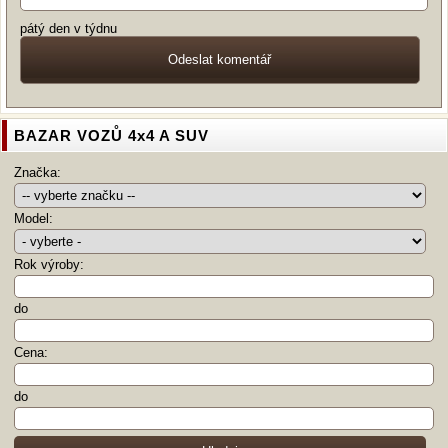
pátý den v týdnu
BAZAR VOZŮ 4x4 A SUV
Značka:
Model:
Rok výroby:
do
Cena:
do