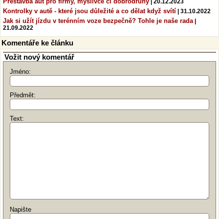
Přestavba aut pro firmy, myslivce či dobrodruhy
| 20.12.2023
Kontrolky v autě - které jsou důležité a co dělat když svítí
| 31.10.2022
Jak si užít jízdu v terénním voze bezpečně? Tohle je naše rada
|
21.09.2022
Komentáře ke článku
Vožit nový komentář
Jméno:
Předmět:
Text:
Napište