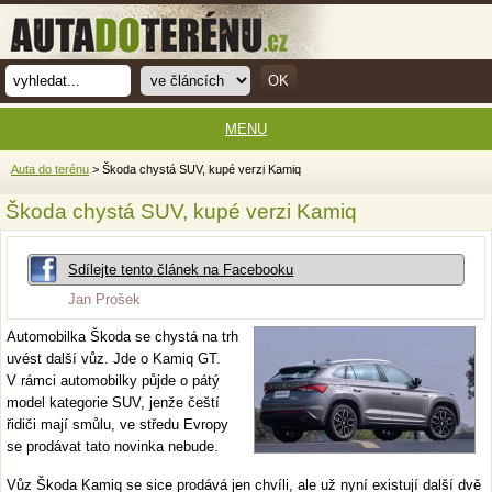
MENU
Auta do terénu
> Škoda chystá SUV, kupé verzi Kamiq
Škoda chystá SUV, kupé verzi Kamiq
Sdílejte tento článek na Facebooku
Jan Prošek
Automobilka Škoda se chystá na trh
uvést další vůz. Jde o Kamiq GT.
V rámci automobilky půjde o pátý
model kategorie SUV, jenže čeští
řidiči mají smůlu, ve středu Evropy
se prodávat tato novinka nebude.
Vůz Škoda Kamiq se sice prodává jen chvíli, ale už nyní existují další dvě