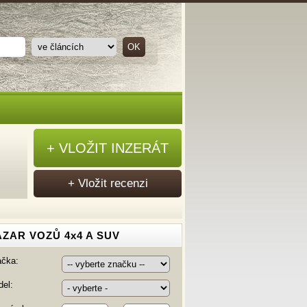
+ VLOŽIT INZERÁT
+ Vložit recenzi
ZAR VOZŮ 4x4 A SUV
ačka:
el: