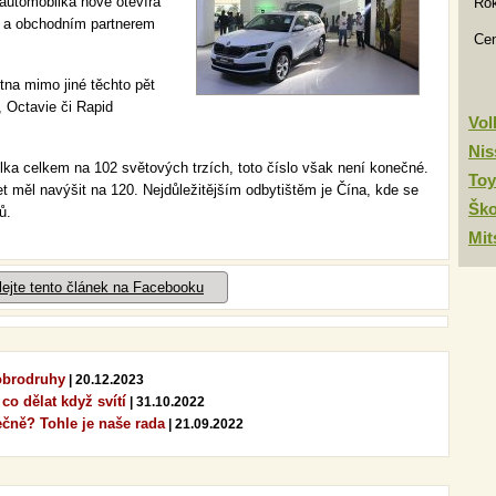
automobilka nově otevírá
Rok
m a obchodním partnerem
Ce
na mimo jiné těchto pět
 Octavie či Rapid
Vo
Nis
a celkem na 102 světových trzích, toto číslo však není konečné.
Toy
t měl navýšit na 120. Nejdůležitějším odbytištěm je Čína, kde se
Šk
ů.
Mit
lejte tento článek na Facebooku
dobrodruhy
| 20.12.2023
 co dělat když svítí
| 31.10.2022
ečně? Tohle je naše rada
| 21.09.2022