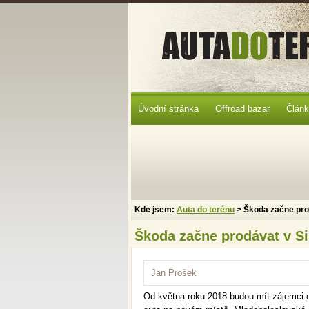
Úvodní stránka
Offroad bazar
Člán
Kde jsem:
Auta do terénu
> Škoda začne pro
Škoda začne prodávat v S
Jan Prošek
Od května roku 2018 budou mít zájemci o