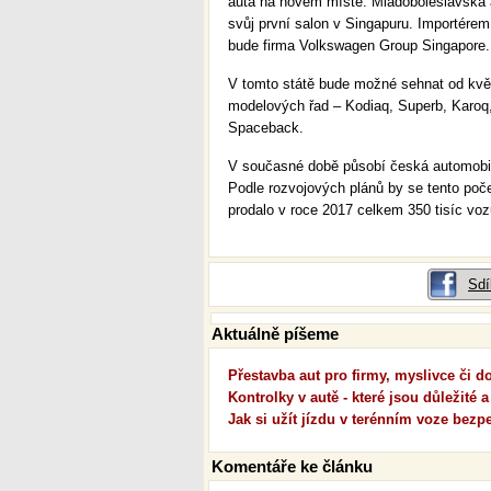
auta na novém místě. Mladoboleslavská 
svůj první salon v Singapuru. Importére
bude firma Volkswagen Group Singapore.
V tomto státě bude možné sehnat od květ
modelových řad – Kodiaq, Superb, Karoq,
Spaceback.
V současné době působí česká automobilk
Podle rozvojových plánů by se tento poče
prodalo v roce 2017 celkem 350 tisíc voz
Sdí
Aktuálně píšeme
Přestavba aut pro firmy, myslivce či 
Kontrolky v autě - které jsou důležité a
Jak si užít jízdu v terénním voze bezp
Komentáře ke článku