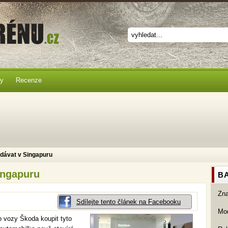
ky
Recenze
dávat v Singapuru
ingapuru
BA
Zn
Sdílejte tento článek na Facebooku
Mod
 vozy Škoda koupit tyto