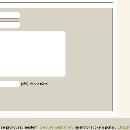
pátý den v týdnu
te se prokousat městem.
Sledujte webkamery
na motoristickém portálu
Chcižít