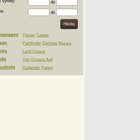
 výroby:
do
na:
do
lkswagen
Tiguan
Tuareg
san
Pathfinder
Qashqai
Navara
ota
Land Cruiser
oda
Yeti
Octavia 4x4
subishi
Outlander
Pajero