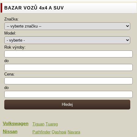
BAZAR VOZŮ 4x4 A SUV
Značka:
Model:
Rok výroby:
do
Cena:
do
Volkswagen
Tiguan
Tuareg
Nissan
Pathfinder
Qashqai
Navara