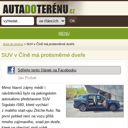
MENU
Auta do terénu
> SUV v Číně má protisměrné dveře
SUV v Číně má protisměrné dveře
Sdílejte tento článek na Facebooku
Jan Prošek
Mimo hlavní zájmy médií i
návštěvníků bylo na pekingském
autosalonu představeno SUV
Sigulato iS60, které vychází
z malého start-upu Zhiche Auto. Na
první pohled není na vozu příliš
mnoho zajímavého, snad jen dveře,
které se otevírají proti sobě.