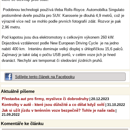
Podobnou technologii používá třeba Rolls-Royce. Automobilka Singulato
protisměrné dveře použila pro SUV. Karoserie je dlouhá 4,9 metrů, což je
výrazně více než se mohlo podle prvních fotografií zdát. Rozvor je pak
2,96 metru.
Pod kapotou jsou dva elektromotory s celkovým výkonem 260 kW.
Dojezdová vzdálenost podle New European Driving Cycle je na jedno
nabití 400 km. Interiéru dominuje velký displej s úhlopříčkou 15,6 palců.
Zajímavý je také údaj o počtu USB portů, v celém voze jich je hned
dvanáct. Nechybí ani tempomat či sledování jízdních pruhů.
Sdílejte tento článek na Facebooku
Aktuálně píšeme
Přestavba aut pro firmy, myslivce či dobrodruhy
| 20.12.2023
Kontrolky v autě - které jsou důležité a co dělat když svítí
| 31.10.2022
Jak si užít jízdu v terénním voze bezpečně? Tohle je naše rada
|
21.09.2022
Komentáře ke článku