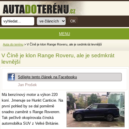
MENU
Auta do terénu
> V Číně je klon Range Roveru, ale je sedmkrát levnější
V Číně je klon Range Roveru, ale je sedmkrát
levnější
Sdílejte tento článek na Facebooku
Jan Prošek
Má benzínový motor a výkon 220
koní. Jmenuje se Hunkt Canticie. Na
první pohled by se dal poměrně
snadno zaměnit s Range Roverem.
Tak pečlivě okopírovala čínská
automobilka SUV z Velké Británie.