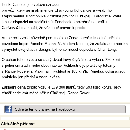
Hunkt Canticie je světové označení
pro vůz, který se jinak jmenuje Chan-Long Kchuang-š a vyrábí ho
stejnojmenná automobilka v čínské provincii Chu-pej. Fotografie, které
jsou k dispozici na sociální síti Facebook, konkrétně na profilu
CarNewsChica značí, že vůz je připraven k prodeji.
Automobil vznikl původně pod značkou Zotye, která mimo jiné udělala
povedené kopie Porsche Macan. Vzhledem k tomu, že začala automobilka
vymýšlet svůj vlastní design, byl tento model odprodaný Chan-Long.
O pohon tohoto vozu se starý dvoulitrový čtyřválec o výkonu 220 koní
s pohonem zadní nebo obou náprav. Velikostně je prakticky totožný
s Range Roverem. Maximální rychlost je 185 km/h. Poněkud odlišná jsou
prakticky jen přední a zadní světla.
Základní cena tohoto vozu je 179 800 jüanů, tedy 593 tisíc korun. Tedy
téměř sedmkrát méně něž v Číně stojí Range Rover.
Sdílejte tento článek na Facebooku
Aktuálně píšeme