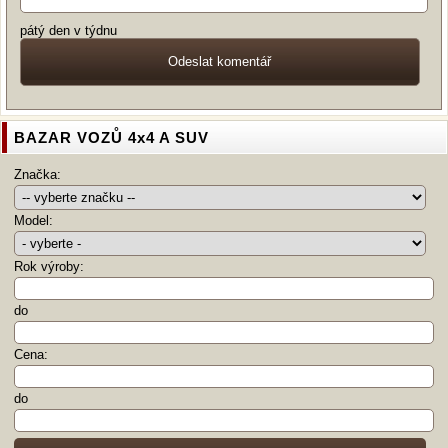
pátý den v týdnu
BAZAR VOZŮ 4x4 A SUV
Značka:
Model:
Rok výroby:
do
Cena:
do