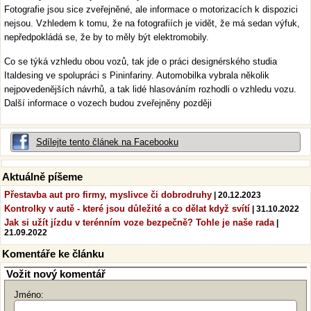
Fotografie jsou sice zveřejněné, ale informace o motorizacích k dispozici
nejsou. Vzhledem k tomu, že na fotografiích je vidět, že má sedan výfuk,
nepředpokládá se, že by to měly být elektromobily.
Co se týká vzhledu obou vozů, tak jde o práci designérského studia
Italdesing ve spolupráci s Pininfariny. Automobilka vybrala několik
nejpovedenějších návrhů, a tak lidé hlasováním rozhodli o vzhledu vozu.
Další informace o vozech budou zveřejněny později
Sdílejte tento článek na Facebooku
Aktuálně píšeme
Přestavba aut pro firmy, myslivce či dobrodruhy
| 20.12.2023
Kontrolky v autě - které jsou důležité a co dělat když svítí
| 31.10.2022
Jak si užít jízdu v terénním voze bezpečně? Tohle je naše rada
|
21.09.2022
Komentáře ke článku
Vožit nový komentář
Jméno: