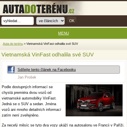
MENU
Auta do terénu
> Vietnamská VinFast odhalila své SUV
Vietnamská VinFast odhalila své SUV
Sdílejte tento článek na Facebooku
Jan Prošek
Podle dostupných informací se
chystá premiéra dvou vozů od
vietnamské automobilky VinFast.
Jedná se o SUV a sedan. Jména
vozů ani mnoho detailních informací
zatím není zveřejněno.
Za necelý měsíc se tyto dva vozy ukáží na autosalonu ve Francii v Paříži.