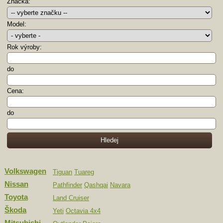
Značka:
Model:
Rok výroby:
do
Cena:
do
Volkswagen
Tiguan
Tuareg
Nissan
Pathfinder
Qashqai
Navara
Toyota
Land Cruiser
Škoda
Yeti
Octavia 4x4
Mitsubishi