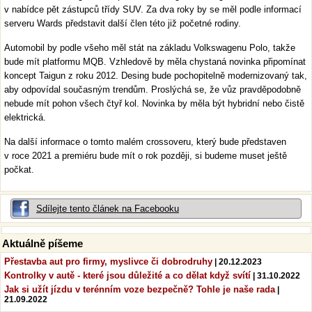
v nabídce pět zástupců třídy SUV. Za dva roky by se měl podle informací
serveru Wards představit další člen této již početné rodiny.
Automobil by podle všeho měl stát na základu Volkswagenu Polo, takže
bude mít platformu MQB. Vzhledově by měla chystaná novinka připomínat
koncept Taigun z roku 2012. Desing bude pochopitelně modernizovaný tak,
aby odpovídal současným trendům. Proslýchá se, že vůz pravděpodobně
nebude mít pohon všech čtyř kol. Novinka by měla být hybridní nebo čistě
elektrická.
Na další informace o tomto malém crossoveru, který bude představen
v roce 2021 a premiéru bude mít o rok později, si budeme muset ještě
počkat.
Sdílejte tento článek na Facebooku
Aktuálně píšeme
Přestavba aut pro firmy, myslivce či dobrodruhy
| 20.12.2023
Kontrolky v autě - které jsou důležité a co dělat když svítí
| 31.10.2022
Jak si užít jízdu v terénním voze bezpečně? Tohle je naše rada
|
21.09.2022