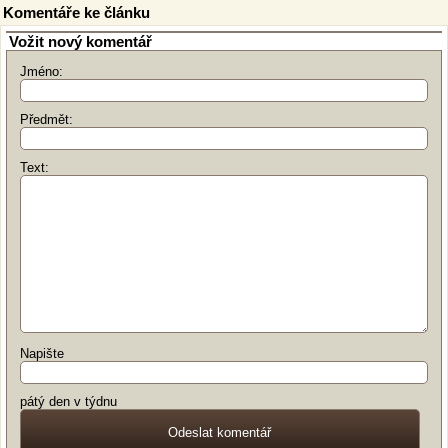
Komentáře ke článku
Vožit nový komentář
Jméno:
Předmět:
Text:
Napište
pátý den v týdnu