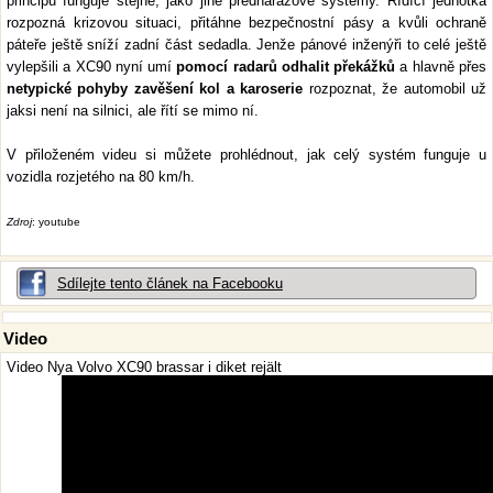
principu funguje stejně, jako jiné přednárazové systémy. Řídící jednotka
rozpozná krizovou situaci, přitáhne bezpečnostní pásy a kvůli ochraně
páteře ještě sníží zadní část sedadla. Jenže pánové inženýři to celé ještě
vylepšili a XC90 nyní umí
pomocí radarů odhalit překážků
a hlavně přes
netypické pohyby zavěšení kol a karoserie
rozpoznat, že automobil už
jaksi není na silnici, ale řítí se mimo ní.
V přiloženém videu si můžete prohlédnout, jak celý systém funguje u
vozidla rozjetého na 80 km/h.
Zdroj
: youtube
Sdílejte tento článek na Facebooku
Video
Video Nya Volvo XC90 brassar i diket rejält