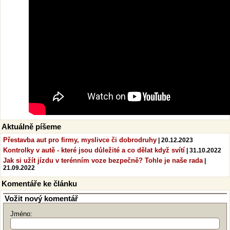
Aktuálně píšeme
Přestavba aut pro firmy, myslivce či dobrodruhy
| 20.12.2023
Kontrolky v autě - které jsou důležité a co dělat když svítí
| 31.10.2022
Jak si užít jízdu v terénním voze bezpečně? Tohle je naše rada
|
21.09.2022
Komentáře ke článku
Vožit nový komentář
Jméno: