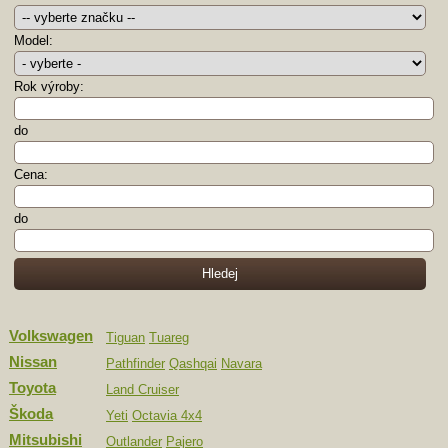
Model:
Rok výroby:
do
Cena:
do
Volkswagen
Tiguan
Tuareg
Nissan
Pathfinder
Qashqai
Navara
Toyota
Land Cruiser
Škoda
Yeti
Octavia 4x4
Mitsubishi
Outlander
Pajero