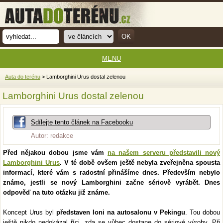
MENU
Auta do terénu
> Lamborghini Urus dostal zelenou
Lamborghini Urus dostal zelenou
Sdílejte tento článek na Facebooku
Autor: redakce
Před nějakou dobou jsme vám
na našem serveru představili nový
Lamborghini Urus
. V té době ovšem ještě nebyla zveřejněna spousta
informací, které vám s radostní přinášíme dnes. Především nebylo
známo, jestli se nový Lamborghini začne sériově vyrábět. Dnes
odpověď na tuto otázku již známe.
Koncept Urus byl
představen loni na autosalonu v Pekingu
. Tou dobou
ještě nikdo nedokázal říci, zda se vůbec dostane do sériové výroby. Při