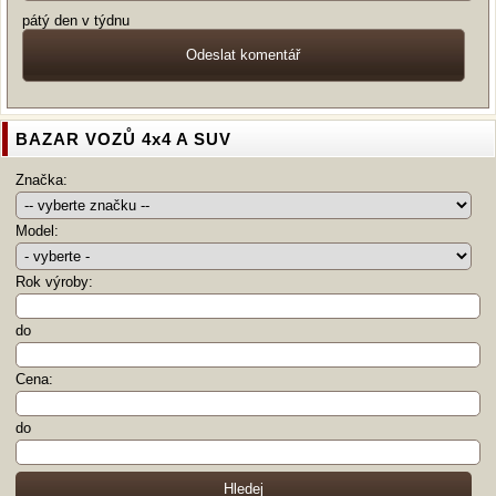
pátý den v týdnu
BAZAR VOZŮ 4x4 A SUV
Značka:
Model:
Rok výroby:
do
Cena:
do