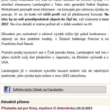
otevření showroomu Lamborghini v Tokiu nám generální ředitel Stephan
Winkelmann prozradil nové informace - na konceptu pro sériovou výrobu se
pracuje. Ví se, že bude mít
nižší profil
než již představený koncept.
Na
trhu by se měl pravděpodobně objevit do čtyř let
, což znamená
v roce
2017
. Na více detailů si máme počkat až v době uvedení na trh.
Důvodem pro rozhodnutí o sériové výrobě může být právě konkurence -
objevily se dva podobné modely, v Ženevě Italdesign Parcour a ve
Frankfurtu Audi Nanuk.
Protože prodej luxusních aut v Číně pomalu klesá, Lamborghini teď má v
plánu rozšířit svůj růst především v Japonsku, na Blízkém východě a v
USA.
Lamborghini již v minulosti vytvořilo luxusní terénní vůz do náročných
podmínek, jeho výroba byla ovšem v roce 1933 zakončena.
Sdílejte tento článek na Facebooku
Aktuálně píšeme
Přestavba aut pro firmy, myslivce či dobrodruhy
| 20.12.2023