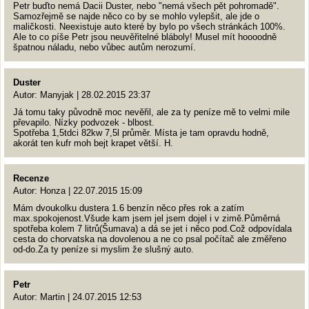
Petr buďto nemá Dacii Duster, nebo "nemá všech pět pohromadě".
Samozřejmě se najde něco co by se mohlo vylepšit, ale jde o
maličkosti. Neexistuje auto které by bylo po všech stránkách 100%.
Ale to co píše Petr jsou neuvěřitelné bláboly! Musel mít hoooodně
špatnou náladu, nebo vůbec autům nerozumí.
Duster
Autor: Manyjak | 28.02.2015 23:37
Já tomu taky původně moc nevěřil, ale za ty peníze mě to velmi mile
převapilo. Nízky podvozek - blbost.
Spotřeba 1,5tdci 82kw 7,5l průměr. Místa je tam opravdu hodně,
akorát ten kufr moh bejt krapet větší. H.
Recenze
Autor: Honza | 22.07.2015 15:09
Mám dvoukolku dustera 1.6 benzín něco přes rok a zatím
max.spokojenost.Všude kam jsem jel jsem dojel i v zimě.Půměrná
spotřeba kolem 7 litrů(Šumava) a dá se jet i něco pod.Což odpovídala
cesta do chorvatska na dovolenou a ne co psal počítač ale změřeno
od-do.Za ty peníze si myslim že slušný auto.
Petr
Autor: Martin | 24.07.2015 12:53