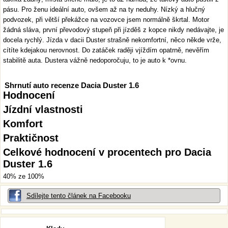
pásu. Pro ženu ideální auto, ovšem až na ty neduhy. Nízký a hlučný
podvozek, při větší překážce na vozovce jsem normálně škrtal. Motor
žádná sláva, první převodový stupeň při jízděš z kopce nikdy nedávajte, je
docela rychlý. Jízda v dacii Duster strašně nekomfortní, něco někde vrže,
cítíte kdejakou nerovnost. Do zatáček raději vjíždím opatrně, nevěřím
stabilitě auta. Dustera vážně nedoporočuju, to je auto k *ovnu.
Shrnutí auto recenze Dacia Duster 1.6
Hodnocení
Jízdní vlastnosti
Komfort
Praktičnost
Celkové hodnocení v procentech pro Dacia
Duster 1.6
40% ze 100%
Sdílejte tento článek na Facebooku