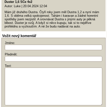
Duster 1,6 SCe 4x2
Autor: Luke | 20.04.2024 12:04
Mám již druhého Dustra. Čtyři roky jsem měl Dustra 1,2 a nyní mám
1,6. S oběma velká spokojenost. Tahám i karavan a žádné horentní
spotřeby jsem nezjistil. A srovnávat Dustra s jinými auty je pěkná
blbost. Duster je svůj. A když si něco kupuju, tak si to nejdříve
prohlédnu a vyzkouším. A né že budu nadávat na auto.
Vožit nový komentář
Jméno:
Předmět:
Text: