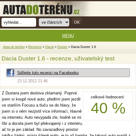
MENU
Auta do terénu
>
Recenze
>
Dacia
>
Duster
> Dacia Duster 1.6
Dacia Duster 1.6 - recenze, uživatelský test
Sdílejte tuto recenzi na Facebooku
23.12.2012 21:46
Z Dustera jsem doslova zklamaný. Poprvé
celkové hodnocení:
jsem si koupil nové auto, předtím jsem jezdil
40 %
ve starším Focusu a tluču se do hlavy, že
jsem si o něm nezjistil více informací, hlavně
na internetu. Auto nevypadá zle, hodně se mi
líbí a docela jsem byl překvapený i z interiéru,
ač to je jen základ. No zavazadlový prostor
takřka žádný, místa šíleně málo, je to až hamba, že takový auto pustili z