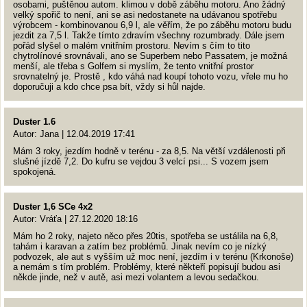
osobami, puštěnou autom. klimou v době záběhu motoru. Ano žádný
velký spořič to není, ani se asi nedostanete na udávanou spotřebu
výrobcem - kombinovanou 6,9 l, ale věřím, že po záběhu motoru budu
jezdit za 7,5 l. Takže tímto zdravím všechny rozumbrady. Dále jsem
pořád slyšel o malém vnitřním prostoru. Nevím s čím to tito
chytrolínové srovnávali, ano se Superbem nebo Passatem, je možná
menší, ale třeba s Golfem si myslím, že tento vnitřní prostor
srovnatelný je. Prostě , kdo váhá nad koupí tohoto vozu, vřele mu ho
doporučuji a kdo chce psa bít, vždy si hůl najde.
Duster 1.6
Autor: Jana | 12.04.2019 17:41
Mám 3 roky, jezdím hodně v terénu - za 8,5. Na větší vzdálenosti při
slušné jízdě 7,2. Do kufru se vejdou 3 velcí psi... S vozem jsem
spokojená.
Duster 1,6 SCe 4x2
Autor: Vráťa | 27.12.2020 18:16
Mám ho 2 roky, najeto něco přes 20tis, spotřeba se ustálila na 6,8,
tahám i karavan a zatím bez problémů. Jinak nevím co je nízký
podvozek, ale aut s vyšším už moc není, jezdím i v terénu (Krkonoše)
a nemám s tím problém. Problémy, které někteří popisují budou asi
někde jinde, než v autě, asi mezi volantem a levou sedačkou.