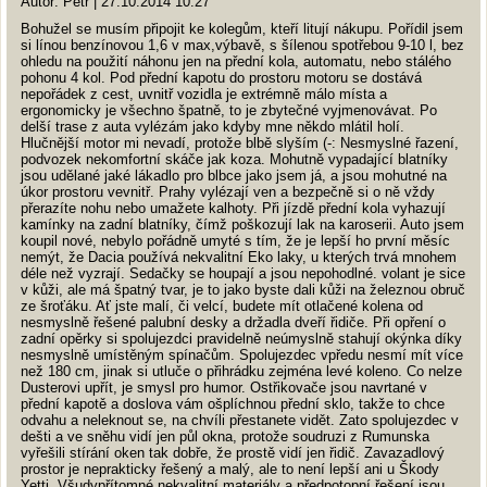
Autor: Petr | 27.10.2014 10:27
Bohužel se musím připojit ke kolegům, kteří litují nákupu. Pořídil jsem
si línou benzínovou 1,6 v max,výbavě, s šílenou spotřebou 9-10 l, bez
ohledu na použití náhonu jen na přední kola, automatu, nebo stálého
pohonu 4 kol. Pod přední kapotu do prostoru motoru se dostává
nepořádek z cest, uvnitř vozidla je extrémně málo místa a
ergonomicky je všechno špatně, to je zbytečné vyjmenovávat. Po
delší trase z auta vylézám jako kdyby mne někdo mlátil holí.
Hlučnější motor mi nevadí, protože blbě slyším (-: Nesmyslné řazení,
podvozek nekomfortní skáče jak koza. Mohutně vypadající blatníky
jsou udělané jaké lákadlo pro blbce jako jsem já, a jsou mohutné na
úkor prostoru vevnitř. Prahy vylézají ven a bezpečně si o ně vždy
přerazíte nohu nebo umažete kalhoty. Při jízdě přední kola vyhazují
kamínky na zadní blatníky, čímž poškozují lak na karoserii. Auto jsem
koupil nové, nebylo pořádně umyté s tím, že je lepší ho první měsíc
nemýt, že Dacia používá nekvalitní Eko laky, u kterých trvá mnohem
déle než vyzrají. Sedačky se houpají a jsou nepohodlné. volant je sice
v kůži, ale má špatný tvar, je to jako byste dali kůži na železnou obruč
ze šroťáku. Ať jste malí, či velcí, budete mít otlačené kolena od
nesmyslně řešené palubní desky a držadla dveří řidiče. Při opření o
zadní opěrky si spolujezdci pravidelně neúmyslně stahují okýnka díky
nesmyslně umístěným spínačům. Spolujezdec vpředu nesmí mít více
než 180 cm, jinak si utluče o přihrádku zejména levé koleno. Co nelze
Dusterovi upřít, je smysl pro humor. Ostřikovače jsou navrtané v
přední kapotě a doslova vám ošplíchnou přední sklo, takže to chce
odvahu a neleknout se, na chvíli přestanete vidět. Zato spolujezdec v
dešti a ve sněhu vidí jen půl okna, protože soudruzi z Rumunska
vyřešili stírání oken tak dobře, že prostě vidí jen řidič. Zavazadlový
prostor je neprakticky řešený a malý, ale to není lepší ani u Škody
Yetti. Všudypřítomné nekvalitní materiály a předpotopní řešení jsou