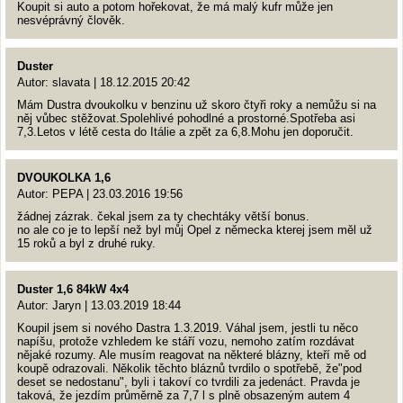
Koupit si auto a potom hořekovat, že má malý kufr může jen
nesvéprávný člověk.
Duster
Autor: slavata | 18.12.2015 20:42
Mám Dustra dvoukolku v benzinu už skoro čtyři roky a nemůžu si na
něj vůbec stěžovat.Spolehlivé pohodlné a prostorné.Spotřeba asi
7,3.Letos v létě cesta do Itálie a zpět za 6,8.Mohu jen doporučit.
DVOUKOLKA 1,6
Autor: PEPA | 23.03.2016 19:56
žádnej zázrak. čekal jsem za ty chechtáky větší bonus.
no ale co je to lepší než byl můj Opel z německa kterej jsem měl už
15 roků a byl z druhé ruky.
Duster 1,6 84kW 4x4
Autor: Jaryn | 13.03.2019 18:44
Koupil jsem si nového Dastra 1.3.2019. Váhal jsem, jestli tu něco
napíšu, protože vzhledem ke stáří vozu, nemoho zatím rozdávat
nějaké rozumy. Ale musím reagovat na některé blázny, kteří mě od
koupě odrazovali. Několik těchto bláznů tvrdilo o spotřebě, že"pod
deset se nedostanu", byli i takoví co tvrdili za jedenáct. Pravda je
taková, že jezdím průměrně za 7,7 l s plně obsazeným autem 4