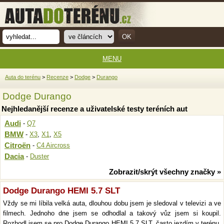
MENU
Auta do terénu
>
Recenze
>
Dodge
>
Durango
Dodge Durango
Nejhledanější recenze a uživatelské testy teréních aut
Audi
-
Q7
BMW
-
X3
,
X1
,
X5
Citroën
-
C4 Aircross
Dacia
-
Duster
Zobrazit/skrýt všechny značky »
Dodge Durango HEMI 5.7 SLT
Vždy se mi líbila velká auta, dlouhou dobu jsem je sledoval v televizi a ve
filmech. Jednoho dne jsem se odhodlal a takový vůz jsem si koupil.
Rozhodl jsem se pro Dodge Durango HEMI 5.7 SLT, často jezdím v terénu,