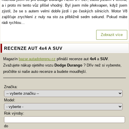
a i proto mi tento vůz přišel vhodný. Byl jsem mile překvapen, když jsem
zjistil, že se s autem velmi dobře jizdí i po českých silnicích. Motor V8
zajišťuje zrychlení z nuly na sto za přibližně sedm sekund. Pokud máte
rádi rychlou…
Zobrazit více
RECENZE AUT 4x4 A SUV
Magazín
bazar.autadoterenu.cz
přináší recenze aut
4x4
a
SUV
.
Zvažujete nákup ojetého vozu
Dodge
Durango
? Dřív než si vyberete,
pročtěte si naše auto recenze a budete moudřejší.
Značka:
Model:
Rok výroby:
do