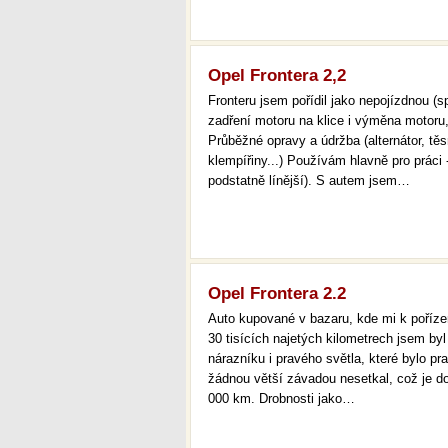
Opel Frontera 2,2
Fronteru jsem pořídil jako nepojízdnou 
zadření motoru na klice i výměna motoru,
Průběžné opravy a údržba (alternátor, tě
klempířiny...) Používám hlavně pro práci 
podstatně línější). S autem jsem…
Opel Frontera 2.2
Auto kupované v bazaru, kde mi k pořízení
30 tisících najetých kilometrech jsem by
nárazníku i pravého světla, které bylo pr
žádnou větší závadou nesetkal, což je d
000 km. Drobnosti jako…