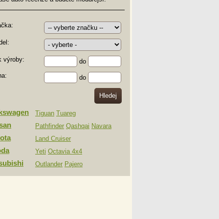
ačka:
el:
 výroby:
do
na:
do
lkswagen
Tiguan
Tuareg
san
Pathfinder
Qashqai
Navara
ota
Land Cruiser
oda
Yeti
Octavia 4x4
subishi
Outlander
Pajero