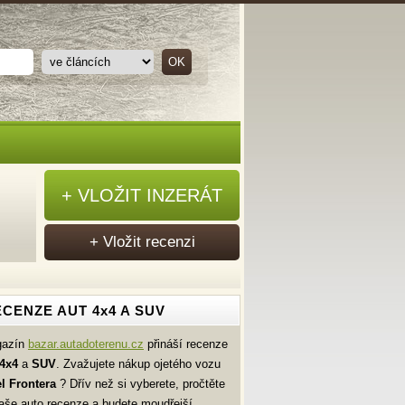
+ VLOŽIT INZERÁT
+ Vložit recenzi
CENZE AUT 4x4 A SUV
gazín
bazar.autadoterenu.cz
přináší recenze
4x4
a
SUV
. Zvažujete nákup ojetého vozu
l
Frontera
? Dřív než si vyberete, pročtěte
naše auto recenze a budete moudřejší.