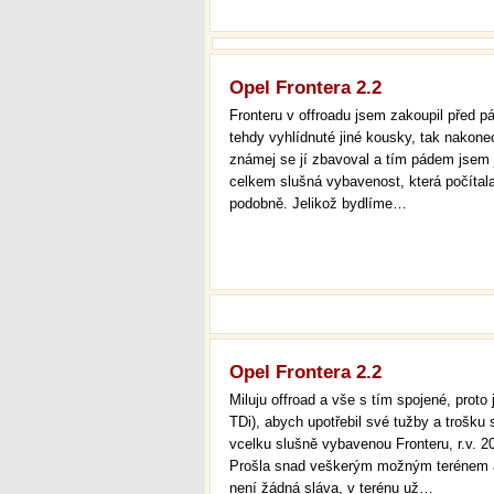
Opel Frontera 2.2
Fronteru v offroadu jsem zakoupil před p
tehdy vyhlídnuté jiné kousky, tak nakonec
známej se jí zbavoval a tím pádem jsem jí
celkem slušná vybavenost, která počítala
podobně. Jelikož bydlíme…
Opel Frontera 2.2
Miluju offroad a vše s tím spojené, proto
TDi), abych upotřebil své tužby a trošku
vcelku slušně vybavenou Fronteru, r.v. 2
Prošla snad veškerým možným terénem a m
není žádná sláva, v terénu už…