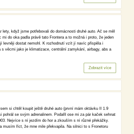
ár lety, když jsme potřebovali do domácnosti druhé auto. Ač se měl
 mi do oka padla právě tato Frontera a to možná i proto, že jeden
 levněji dostat nemohl. K rozhodnutí vzít jí navíc přispěla i
 s věcmi jako je klimatizace, centrální zamykání, airbagy, abs a
Zobrazit více
 jsem si chtěl koupit ještě druhé auto (první mám oktávku II 1.9
 si pohrál se svým adrenalinem. Podařil ose mi za pár kaček sehnat
003. Nejvíce s ní jezdím do hor a zkouším s ní různé překážky.
usím říct, že mne mile překvapila. Na silnici to s Fronetoru