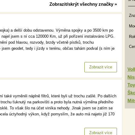
Zobrazit/skrýt všechny značky »
Zn
Mod
(spojka) a delší dobu odstavenou. Výměna spojky a po 3500 km po
 najel jsem s ní cca 120000 Km, už při pořízení instalováno LPG.
Rok
snění pod hlavou, rozvody, brzdy včetně pístků, trochu
Ce
- jsem geodet, tedy i jízdy v terénu, občas tahám podval (s ním je
Zobrazit více
Vo
Nis
Toy
Šk
 také vyměnili náplně filtrů, které byli už trochu zašlé. Po dalších
Mit
l trochu ťuknutý na parkovišti a proto byla nutná výměna předního
asklé. To však šlo na účet viníka nehody. Jinak jsem se zatím se
ocela úctyhodný výkon, když pomyslím, že auto má najeto již 170
Zobrazit více