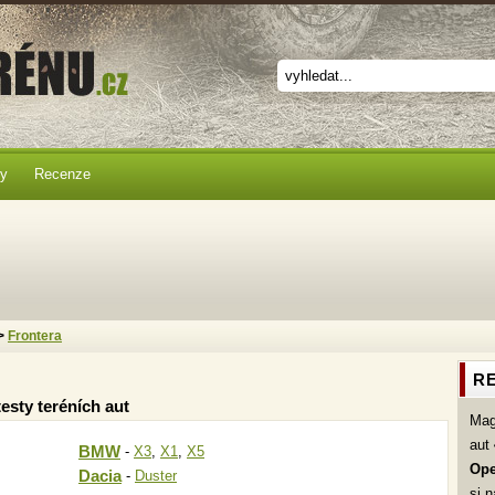
ky
Recenze
>
Frontera
RE
esty teréních aut
Ma
aut
BMW
-
X3
,
X1
,
X5
Ope
Dacia
-
Duster
si 