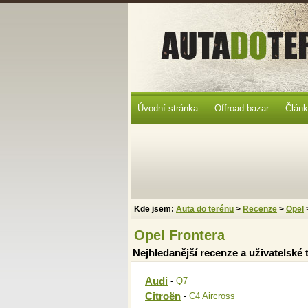
Úvodní stránka
Offroad bazar
Člán
Kde jsem:
Auta do terénu
>
Recenze
>
Opel
Opel Frontera
Nejhledanější recenze a uživatelské t
Audi
-
Q7
Citroën
-
C4 Aircross