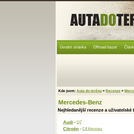
Úvodní stránka
Offroad bazar
Člán
Kde jsem:
Auta do terénu
>
Recenze
>
Merc
Mercedes-Benz
Nejhledanější recenze a uživatelské t
Audi
-
Q7
Citroën
-
C4 Aircross