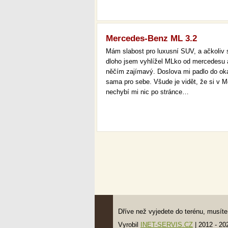
Mercedes-Benz ML 3.2
Mám slabost pro luxusní SUV, a ačkoliv s
dloho jsem vyhlížel MLko od mercedesu a
něčím zajímavý. Doslova mi padlo do oka d
sama pro sebe. Všude je vidět, že si v M
nechybí mi nic po stránce…
Dříve než vyjedete do terénu, musí
Vyrobil
INET-SERVIS.CZ
| 2012 - 20