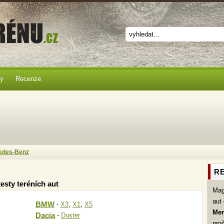
ky
Recenze
edes-Benz
RE
esty teréních aut
Ma
aut
BMW
-
X3
,
X1
,
X5
Mer
Dacia
-
Duster
pro