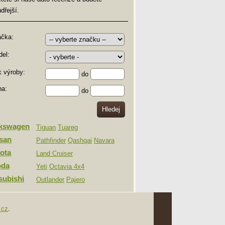
dřejší.
ačka:
el:
 výroby:
do
na:
do
lkswagen
Tiguan
Tuareg
san
Pathfinder
Qashqai
Navara
ota
Land Cruiser
oda
Yeti
Octavia 4x4
subishi
Outlander
Pajero
.cz
.