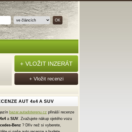
+ VLOŽIT INZERÁT
+ Vložit recenzi
CENZE AUT 4x4 A SUV
gazín
bazar.autadoterenu.cz
přináší recenze
4x4
a
SUV
. Zvažujete nákup ojetého vozu
cedes-Benz
? Dřív než si vyberete,
čtěte si naše auto recenze a budete