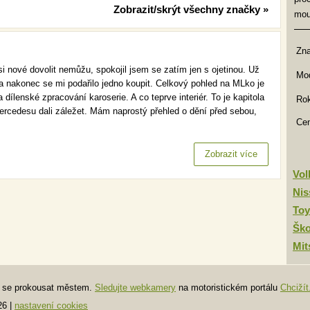
Zobrazit/skrýt všechny značky »
mou
Zn
i nové dovolit nemůžu, spokojil jsem se zatím jen s ojetinou. Už
Mod
 nakonec se mi podařilo jedno koupit. Celkový pohled na MLko je
ílenské zpracování karoserie. A co teprve interiér. To je kapitola
Rok
ercedesu dali záležet. Mám naprostý přehled o dění před sebou,
Ce
Zobrazit více
Vo
Nis
Toy
Šk
Mit
te se prokousat městem.
Sledujte webkamery
na motoristickém portálu
Chcižít
26
|
nastavení cookies