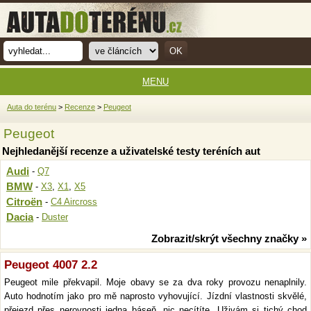
MENU
Auta do terénu
>
Recenze
>
Peugeot
Peugeot
Nejhledanější recenze a uživatelské testy teréních aut
Audi
-
Q7
BMW
-
X3
,
X1
,
X5
Citroën
-
C4 Aircross
Dacia
-
Duster
Zobrazit/skrýt všechny značky »
Peugeot 4007 2.2
Peugeot mile překvapil. Moje obavy se za dva roky provozu nenaplnily.
Auto hodnotím jako pro mě naprosto vyhovující. Jízdní vlastnosti skvělé,
přejezd přes nerovnosti jedna báseň, nic necítíte. Uživám si tichý chod