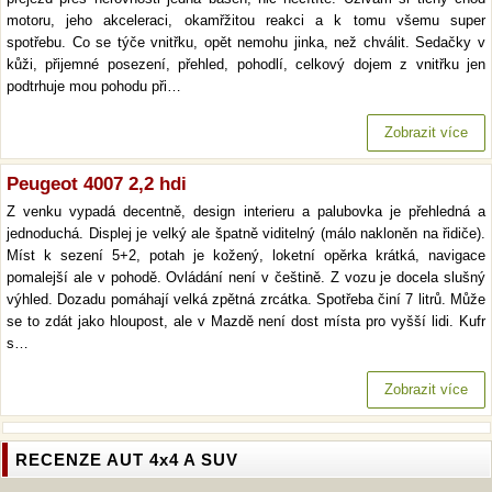
motoru, jeho akceleraci, okamřžitou reakci a k tomu všemu super
spotřebu. Co se týče vnitřku, opět nemohu jinka, než chválit. Sedačky v
kůži, přijemné posezení, přehled, pohodlí, celkový dojem z vnitřku jen
podtrhuje mou pohodu při…
Zobrazit více
Peugeot 4007 2,2 hdi
Z venku vypadá decentně, design interieru a palubovka je přehledná a
jednoduchá. Displej je velký ale špatně viditelný (málo nakloněn na řidiče).
Míst k sezení 5+2, potah je kožený, loketní opěrka krátká, navigace
pomalejší ale v pohodě. Ovládání není v češtině. Z vozu je docela slušný
výhled. Dozadu pomáhají velká zpětná zrcátka. Spotřeba činí 7 litrů. Může
se to zdát jako hloupost, ale v Mazdě není dost místa pro vyšší lidi. Kufr
s…
Zobrazit více
RECENZE AUT 4x4 A SUV