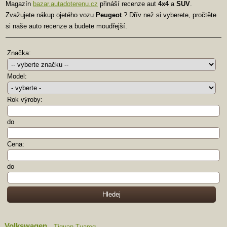
Magazín
bazar.autadoterenu.cz
přináší recenze aut
4x4
a
SUV
.
Zvažujete nákup ojetého vozu
Peugeot
? Dřív než si vyberete, pročtěte
si naše auto recenze a budete moudřejší.
Značka:
Model:
Rok výroby:
do
Cena:
do
Volkswagen
Tiguan
Tuareg